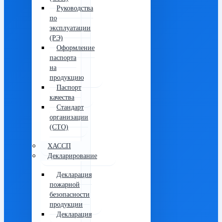
Руководства
по
эксплуатации
(РЭ)
Оформление
паспорта
на
продукцию
Паспорт
качества
Стандарт
организации
(СТО)
ХАССП
Декларирование
Декларация
пожарной
безопасности
продукции
Декларация