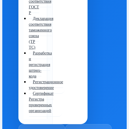
соответствия
ГОСТ
Р
Декларация
соответствия
таможенного
союза
(ТР
ТС)
Разработка
и
регистрация
штрих-
кода
Регистрационное
удостоверение
Сертификат
Регистра
проверенных
организаций