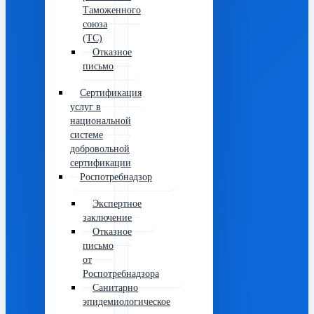
Таможенного
союза
(ТС)
Отказное
письмо
Сертификация
услуг в
национальной
системе
добровольной
сертификации
Роспотребнадзор
Экспертное
заключение
Отказное
письмо
от
Роспотребнадзора
Санитарно
эпидемиологическое