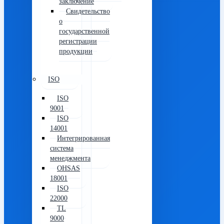
заключение
Свидетельство
о
государственной
регистрации
продукции
ISO
ISO
9001
ISO
14001
Интегрированная
система
менеджмента
OHSAS
18001
ISO
22000
TL
9000