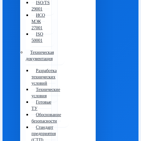
ISO/TS
29001
ИСО
МЭК
27001
ISO
50001
Техническая
документация
Разработка
технических
условий
Технические
условия
Готовые
ТУ
Обоснование
безопасности
Стандарт
предприятия
(СТП)