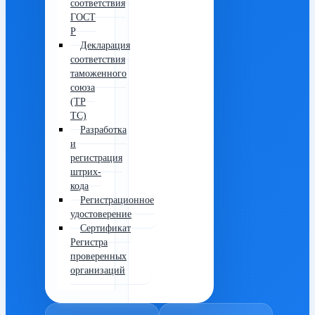
соответствия
ГОСТ
Р
Декларация
соответствия
таможенного
союза
(ТР
ТС)
Разработка
и
регистрация
штрих-
кода
Регистрационное
удостоверение
Сертификат
Регистра
проверенных
организаций