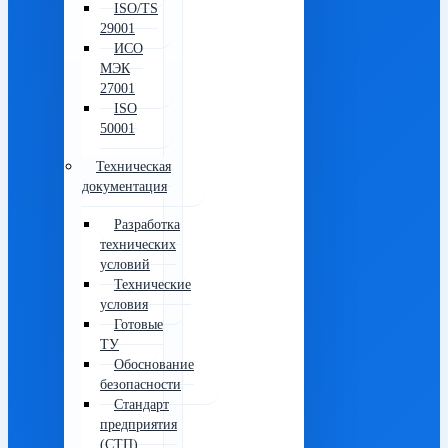
ISO/TS
29001
ИСО
МЭК
27001
ISO
50001
Техническая
документация
Разработка
технических
условий
Технические
условия
Готовые
ТУ
Обоснование
безопасности
Стандарт
предприятия
(СТП)