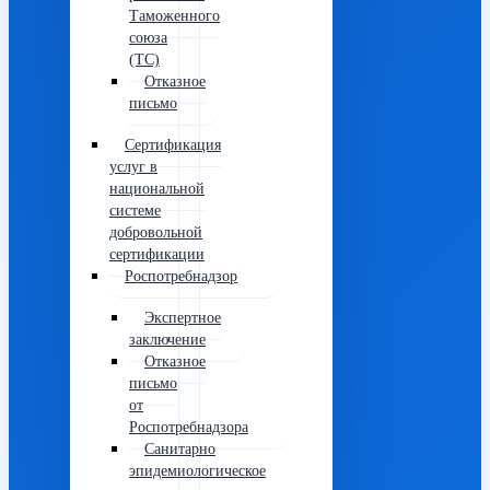
Таможенного
союза
(ТС)
Отказное
письмо
Сертификация
услуг в
национальной
системе
добровольной
сертификации
Роспотребнадзор
Экспертное
заключение
Отказное
письмо
от
Роспотребнадзора
Санитарно
эпидемиологическое