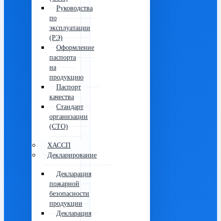
Руководства
по
эксплуатации
(РЭ)
Оформление
паспорта
на
продукцию
Паспорт
качества
Стандарт
организации
(СТО)
ХАССП
Декларирование
Декларация
пожарной
безопасности
продукции
Декларация