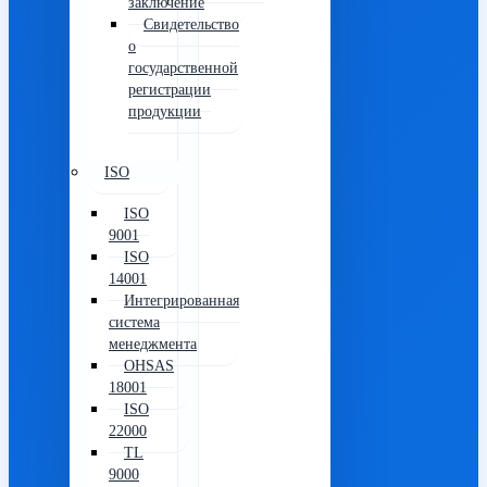
заключение
Свидетельство
о
государственной
регистрации
продукции
ISO
ISO
9001
ISO
14001
Интегрированная
система
менеджмента
OHSAS
18001
ISO
22000
TL
9000