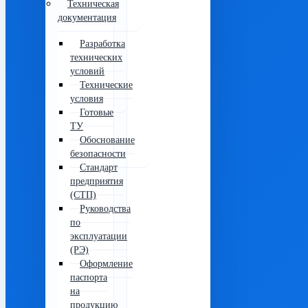
Техническая
документация
Разработка
технических
условий
Технические
условия
Готовые
ТУ
Обоснование
безопасности
Стандарт
предприятия
(СТП)
Руководства
по
эксплуатации
(РЭ)
Оформление
паспорта
на
продукцию