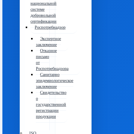
национальной
системе
добровольной
сертификации
Роспотребнадзор
Экспертное
заключение
Отказное
письмо
от
Роспотребнадзора
Санитарно
эпидемиологическое
заключение
Свидетельство
о
государственной
регистрации
продукции
ISO