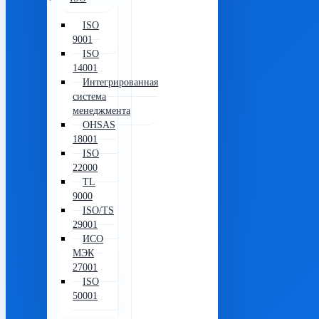
ISO
9001
ISO
14001
Интегрированная
система
менеджмента
OHSAS
18001
ISO
22000
TL
9000
ISO/TS
29001
ИСО
МЭК
27001
ISO
50001