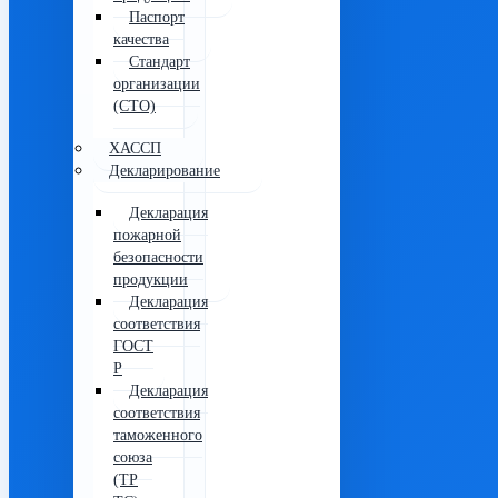
Паспорт
качества
Стандарт
организации
(СТО)
ХАССП
Декларирование
Декларация
пожарной
безопасности
продукции
Декларация
соответствия
ГОСТ
Р
Декларация
соответствия
таможенного
союза
(ТР