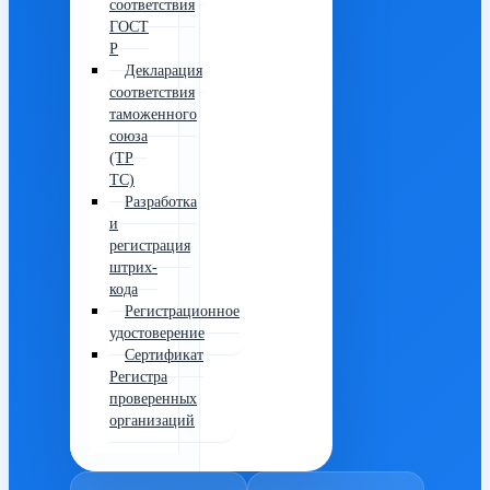
соответствия
ГОСТ
Р
Декларация
соответствия
таможенного
союза
(ТР
ТС)
Разработка
и
регистрация
штрих-
кода
Регистрационное
удостоверение
Сертификат
Регистра
проверенных
организаций