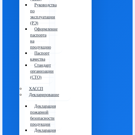
Руководства
по
эксплуатации
(РЭ)
Оформление
паспорта
на
продукцию
Паспорт
качества
Стандарт
организации
(СТО)
ХАССП
Декларирование
Декларация
пожарной
безопасности
продукции
Декларация