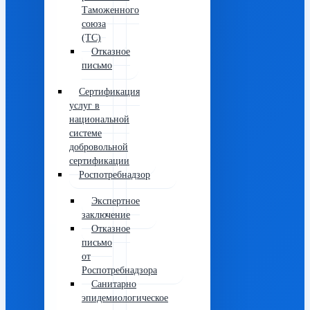
Таможенного
союза
(ТС)
Отказное
письмо
Сертификация
услуг в
национальной
системе
добровольной
сертификации
Роспотребнадзор
Экспертное
заключение
Отказное
письмо
от
Роспотребнадзора
Санитарно
эпидемиологическое