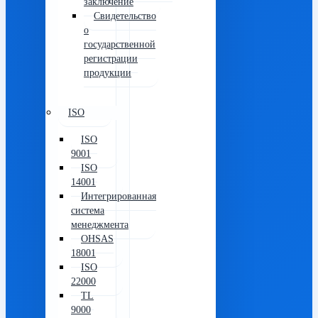
заключение
Свидетельство
о
государственной
регистрации
продукции
ISO
ISO
9001
ISO
14001
Интегрированная
система
менеджмента
OHSAS
18001
ISO
22000
TL
9000