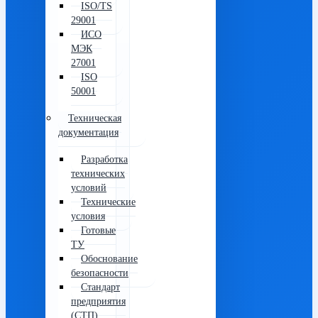
ISO/TS
29001
ИСО
МЭК
27001
ISO
50001
Техническая
документация
Разработка
технических
условий
Технические
условия
Готовые
ТУ
Обоснование
безопасности
Стандарт
предприятия
(СТП)