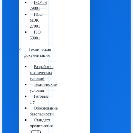
ISO/TS
29001
ИСО
МЭК
27001
ISO
50001
Техническая
документация
Разработка
технических
условий
Технические
условия
Готовые
ТУ
Обоснование
безопасности
Стандарт
предприятия
(СТП)