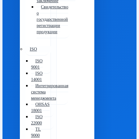
заключение
Свидетельство
о
государственной
регистрации
продукции
ISO
ISO
9001
ISO
14001
Интегрированная
система
менеджмента
OHSAS
18001
ISO
22000
TL
9000