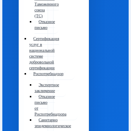
Таможенного
союза
(ТС)
Отказное
письмо
Сертификация
услуг в
национальной
системе
добровольной
сертификации
Роспотребнадзор
Экспертное
заключение
Отказное
письмо
от
Роспотребнадзора
Санитарно
эпидемиологическое