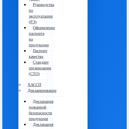
Руководства
по
эксплуатации
(РЭ)
Оформление
паспорта
на
продукцию
Паспорт
качества
Стандарт
организации
(СТО)
ХАССП
Декларирование
Декларация
пожарной
безопасности
продукции
Декларация