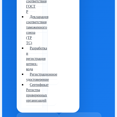
соответствия
ГОСТ
Р
Декларация
соответствия
таможенного
союза
(ТР
ТС)
Разработка
и
регистрация
штрих-
кода
Регистрационное
удостоверение
Сертификат
Регистра
проверенных
организаций