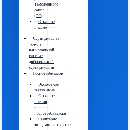
Таможенного
союза
(ТС)
Отказное
письмо
Сертификация
услуг в
национальной
системе
добровольной
сертификации
Роспотребнадзор
Экспертное
заключение
Отказное
письмо
от
Роспотребнадзора
Санитарно
эпидемиологическое