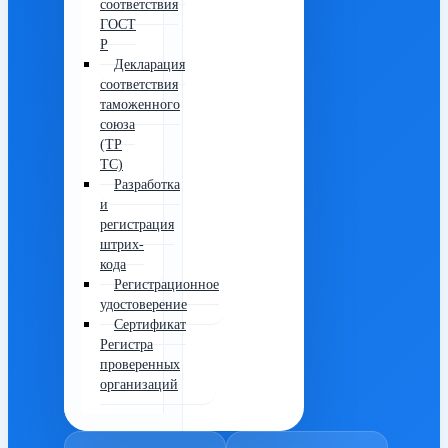
соответствия
ГОСТ
Р
Декларация
соответствия
таможенного
союза
(ТР
ТС)
Разработка
и
регистрация
штрих-
кода
Регистрационное
удостоверение
Сертификат
Регистра
проверенных
организаций