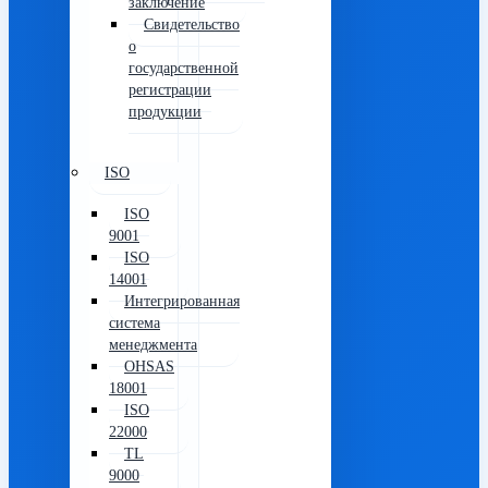
заключение
Свидетельство
о
государственной
регистрации
продукции
ISO
ISO
9001
ISO
14001
Интегрированная
система
менеджмента
OHSAS
18001
ISO
22000
TL
9000