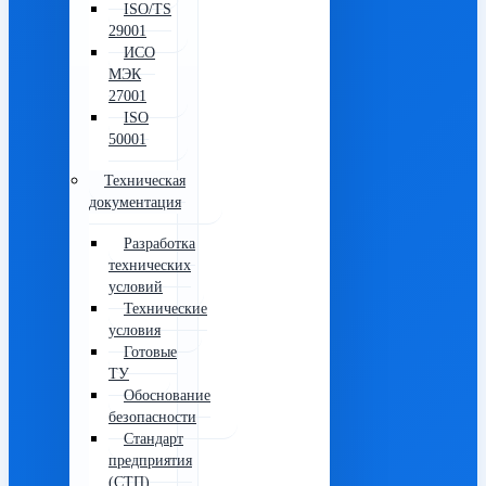
ISO/TS
29001
ИСО
МЭК
27001
ISO
50001
Техническая
документация
Разработка
технических
условий
Технические
условия
Готовые
ТУ
Обоснование
безопасности
Стандарт
предприятия
(СТП)