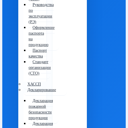
Руководства
по
эксплуатации
(РЭ)
Оформление
паспорта
на
продукцию
Паспорт
качества
Стандарт
организации
(СТО)
ХАССП
Декларирование
Декларация
пожарной
безопасности
продукции
Декларация