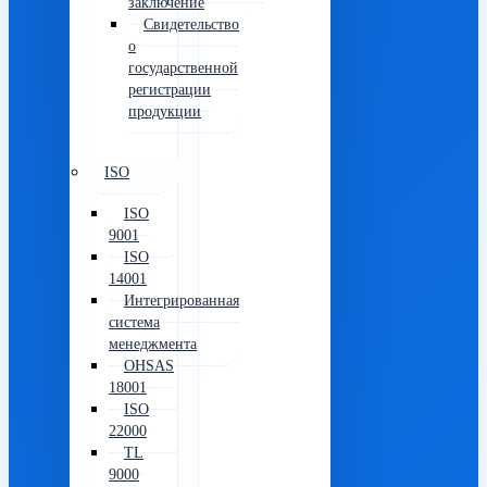
заключение
Свидетельство
о
государственной
регистрации
продукции
ISO
ISO
9001
ISO
14001
Интегрированная
система
менеджмента
OHSAS
18001
ISO
22000
TL
9000