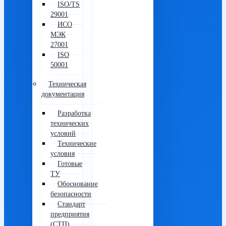
ISO/TS
29001
ИСО
МЭК
27001
ISO
50001
Техническая
документация
Разработка
технических
условий
Технические
условия
Готовые
ТУ
Обоснование
безопасности
Стандарт
предприятия
(СТП)