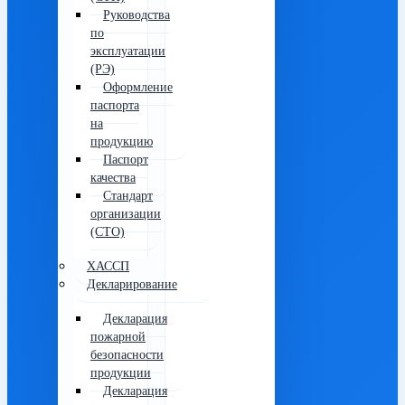
Руководства
по
эксплуатации
(РЭ)
Оформление
паспорта
на
продукцию
Паспорт
качества
Стандарт
организации
(СТО)
ХАССП
Декларирование
Декларация
пожарной
безопасности
продукции
Декларация