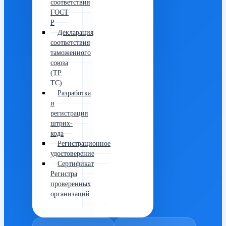
соответствия
ГОСТ
Р
Декларация
соответствия
таможенного
союза
(ТР
ТС)
Разработка
и
регистрация
штрих-
кода
Регистрационное
удостоверение
Сертификат
Регистра
проверенных
организаций