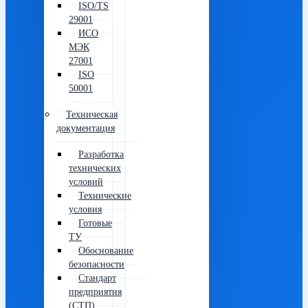
ISO/TS
29001
ИСО
МЭК
27001
ISO
50001
Техническая
документация
Разработка
технических
условий
Технические
условия
Готовые
ТУ
Обоснование
безопасности
Стандарт
предприятия
(СТП)