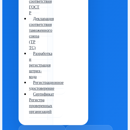
соответствия
ГОСТ
Р
Декларация
соответствия
таможенного
союза
(ТР
ТС)
Разработка
и
регистрация
штрих-
кода
Регистрационное
удостоверение
Сертификат
Регистра
проверенных
организаций