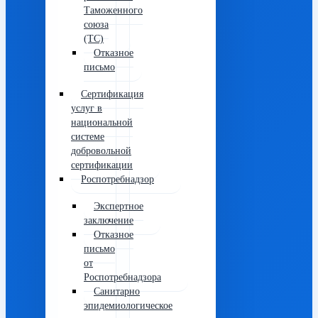
Таможенного
союза
(ТС)
Отказное
письмо
Сертификация
услуг в
национальной
системе
добровольной
сертификации
Роспотребнадзор
Экспертное
заключение
Отказное
письмо
от
Роспотребнадзора
Санитарно
эпидемиологическое