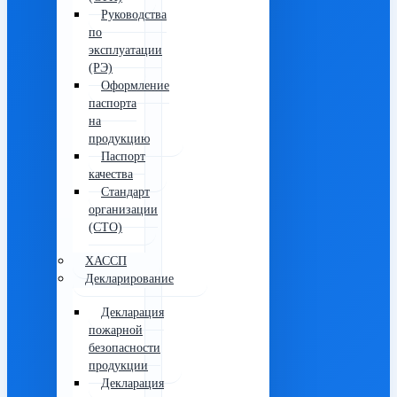
Руководства
по
эксплуатации
(РЭ)
Оформление
паспорта
на
продукцию
Паспорт
качества
Стандарт
организации
(СТО)
ХАССП
Декларирование
Декларация
пожарной
безопасности
продукции
Декларация