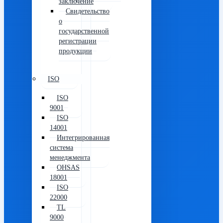
заключение
Свидетельство
о
государственной
регистрации
продукции
ISO
ISO
9001
ISO
14001
Интегрированная
система
менеджмента
OHSAS
18001
ISO
22000
TL
9000