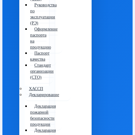
Руководства
по
эксплуатации
(РЭ)
Оформление
паспорта
на
продукцию
Паспорт
качества
Стандарт
организации
(СТО)
ХАССП
Декларирование
Декларация
пожарной
безопасности
продукции
Декларация