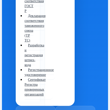
соответствия
ГОСТ
Р
Декларация
соответствия
таможенного
союза
(ТР
ТС)
Разработка
и
регистрация
штрих-
кода
Регистрационное
удостоверение
Сертификат
Регистра
проверенных
организаций