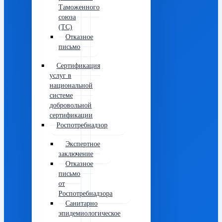
Таможенного
союза
(ТС)
Отказное
письмо
Сертификация
услуг в
национальной
системе
добровольной
сертификации
Роспотребнадзор
Экспертное
заключение
Отказное
письмо
от
Роспотребнадзора
Санитарно
эпидемиологическое