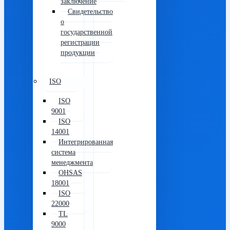
заключение
Свидетельство
о
государственной
регистрации
продукции
ISO
ISO
9001
ISO
14001
Интегрированная
система
менеджмента
OHSAS
18001
ISO
22000
TL
9000