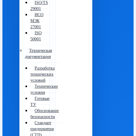
ISO/TS
29001
ИСО
МЭК
27001
ISO
50001
Техническая
документация
Разработка
технических
условий
Технические
условия
Готовые
ТУ
Обоснование
безопасности
Стандарт
предприятия
(СТП)