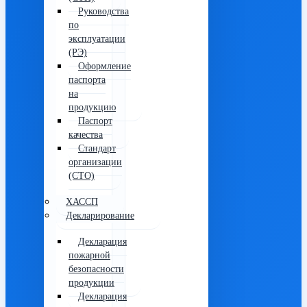
Руководства
по
эксплуатации
(РЭ)
Оформление
паспорта
на
продукцию
Паспорт
качества
Стандарт
организации
(СТО)
ХАССП
Декларирование
Декларация
пожарной
безопасности
продукции
Декларация