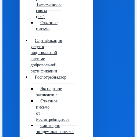
Таможенного
союза
(ТС)
Отказное
письмо
Сертификация
услуг в
национальной
системе
добровольной
сертификации
Роспотребнадзор
Экспертное
заключение
Отказное
письмо
от
Роспотребнадзора
Санитарно
эпидемиологическое