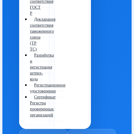
соответствия
ГОСТ
Р
Декларация
соответствия
таможенного
союза
(ТР
ТС)
Разработка
и
регистрация
штрих-
кода
Регистрационное
удостоверение
Сертификат
Регистра
проверенных
организаций