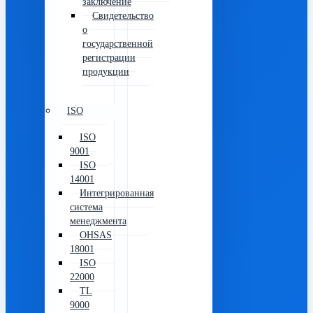
заключение
Свидетельство
о
государственной
регистрации
продукции
ISO
ISO
9001
ISO
14001
Интегрированная
система
менеджмента
OHSAS
18001
ISO
22000
TL
9000