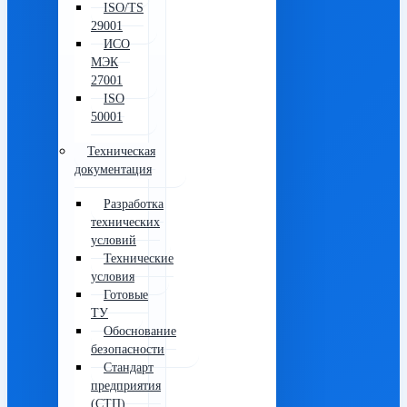
ISO/TS
29001
ИСО
МЭК
27001
ISO
50001
Техническая
документация
Разработка
технических
условий
Технические
условия
Готовые
ТУ
Обоснование
безопасности
Стандарт
предприятия
(СТП)