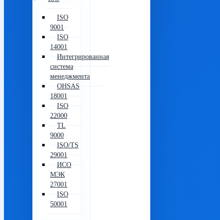
ISO
9001
ISO
14001
Интегрированная
система
менеджмента
OHSAS
18001
ISO
22000
TL
9000
ISO/TS
29001
ИСО
МЭК
27001
ISO
50001