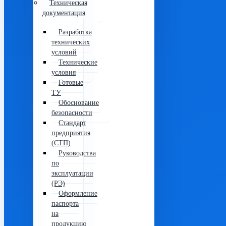
Техническая
документация
Разработка
технических
условий
Технические
условия
Готовые
ТУ
Обоснование
безопасности
Стандарт
предприятия
(СТП)
Руководства
по
эксплуатации
(РЭ)
Оформление
паспорта
на
продукцию