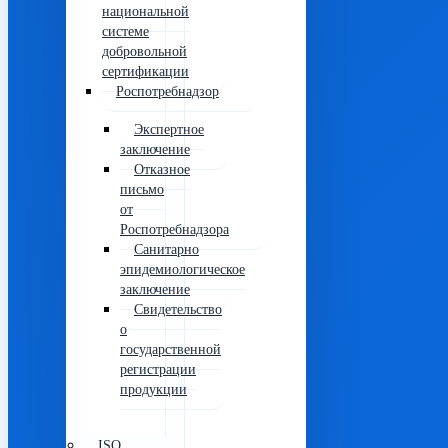
национальной
системе
добровольной
сертификации
Роспотребнадзор
Экспертное
заключение
Отказное
письмо
от
Роспотребнадзора
Санитарно
эпидемиологическое
заключение
Свидетельство
о
государственной
регистрации
продукции
ISO