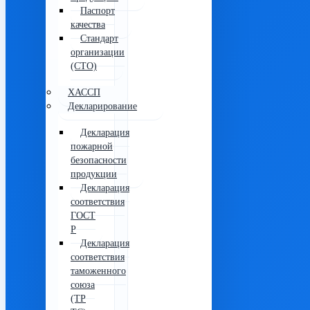
Паспорт
качества
Стандарт
организации
(СТО)
ХАССП
Декларирование
Декларация
пожарной
безопасности
продукции
Декларация
соответствия
ГОСТ
Р
Декларация
соответствия
таможенного
союза
(ТР