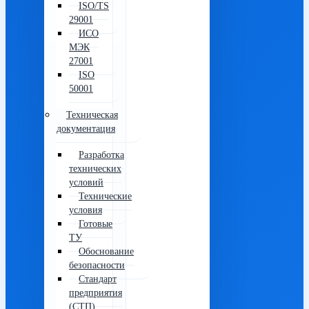
ISO/TS
29001
ИСО
МЭК
27001
ISO
50001
Техническая
документация
Разработка
технических
условий
Технические
условия
Готовые
ТУ
Обоснование
безопасности
Стандарт
предприятия
(СТП)