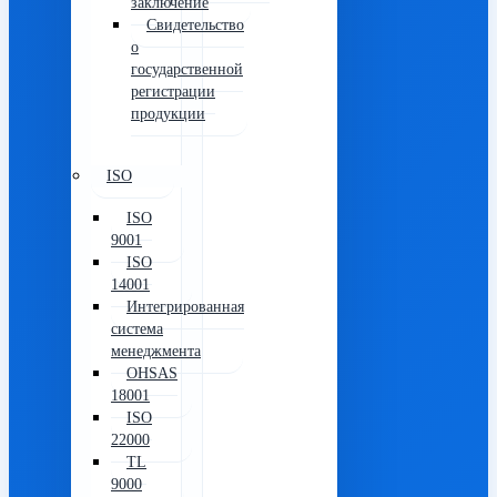
заключение
Свидетельство
о
государственной
регистрации
продукции
ISO
ISO
9001
ISO
14001
Интегрированная
система
менеджмента
OHSAS
18001
ISO
22000
TL
9000