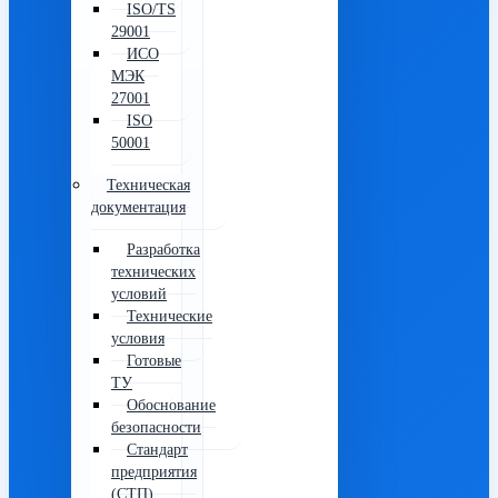
ISO/TS
29001
ИСО
МЭК
27001
ISO
50001
Техническая
документация
Разработка
технических
условий
Технические
условия
Готовые
ТУ
Обоснование
безопасности
Стандарт
предприятия
(СТП)