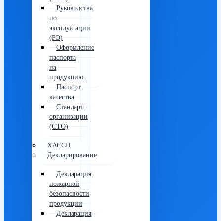
Руководства
по
эксплуатации
(РЭ)
Оформление
паспорта
на
продукцию
Паспорт
качества
Стандарт
организации
(СТО)
ХАССП
Декларирование
Декларация
пожарной
безопасности
продукции
Декларация