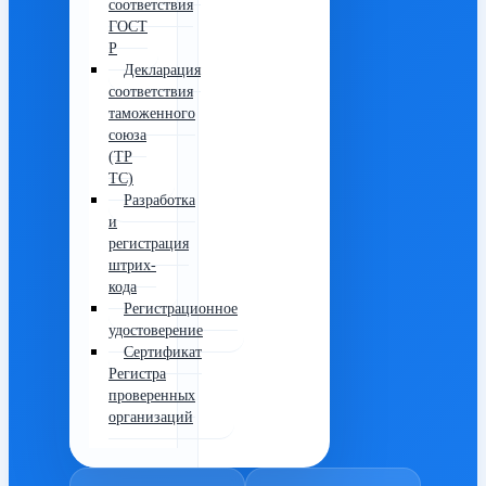
соответствия
ГОСТ
Р
Декларация
соответствия
таможенного
союза
(ТР
ТС)
Разработка
и
регистрация
штрих-
кода
Регистрационное
удостоверение
Сертификат
Регистра
проверенных
организаций