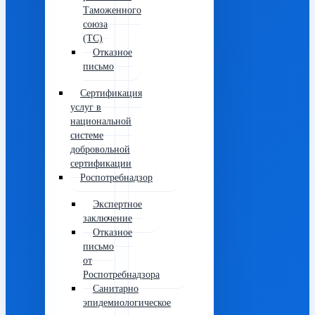
Таможенного
союза
(ТС)
Отказное
письмо
Сертификация
услуг в
национальной
системе
добровольной
сертификации
Роспотребнадзор
Экспертное
заключение
Отказное
письмо
от
Роспотребнадзора
Санитарно
эпидемиологическое