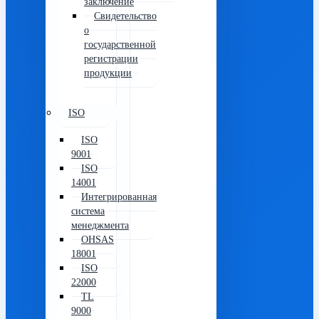
заключение
Свидетельство
о
государственной
регистрации
продукции
ISO
ISO
9001
ISO
14001
Интегрированная
система
менеджмента
OHSAS
18001
ISO
22000
TL
9000