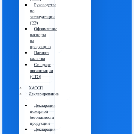
Руководства
по
эксплуатации
(РЭ)
Оформление
паспорта
на
продукцию
Паспорт
качества
Стандарт
организации
(СТО)
ХАССП
Декларирование
Декларация
пожарной
безопасности
продукции
Декларация