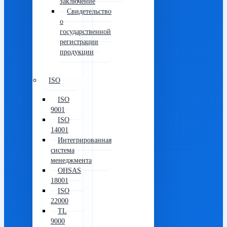
заключение
Свидетельство
о
государственной
регистрации
продукции
ISO
ISO
9001
ISO
14001
Интегрированная
система
менеджмента
OHSAS
18001
ISO
22000
TL
9000