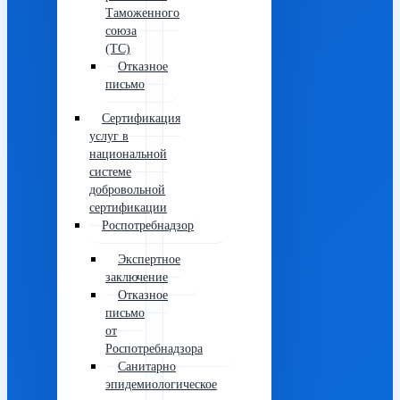
Таможенного
союза
(ТС)
Отказное
письмо
Сертификация
услуг в
национальной
системе
добровольной
сертификации
Роспотребнадзор
Экспертное
заключение
Отказное
письмо
от
Роспотребнадзора
Санитарно
эпидемиологическое