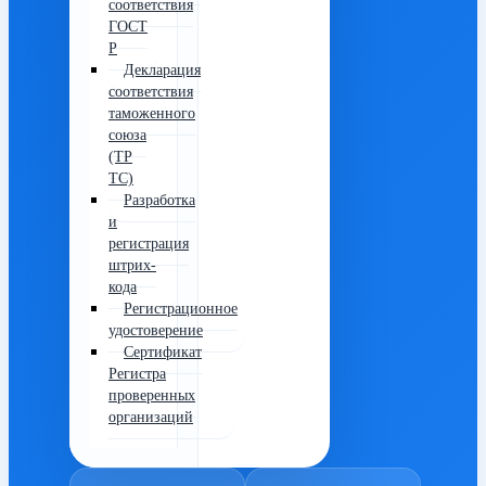
соответствия
ГОСТ
Р
Декларация
соответствия
таможенного
союза
(ТР
ТС)
Разработка
и
регистрация
штрих-
кода
Регистрационное
удостоверение
Сертификат
Регистра
проверенных
организаций