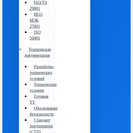
ISO/TS
29001
ИСО
МЭК
27001
ISO
50001
Техническая
документация
Разработка
технических
условий
Технические
условия
Готовые
ТУ
Обоснование
безопасности
Стандарт
предприятия
(СТП)