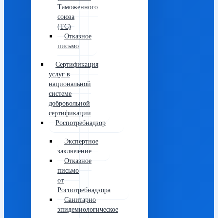
Таможенного
союза
(ТС)
Отказное
письмо
Сертификация
услуг в
национальной
системе
добровольной
сертификации
Роспотребнадзор
Экспертное
заключение
Отказное
письмо
от
Роспотребнадзора
Санитарно
эпидемиологическое