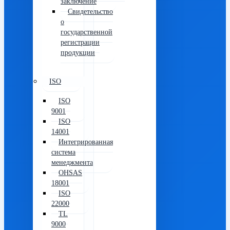
заключение
Свидетельство
о
государственной
регистрации
продукции
ISO
ISO
9001
ISO
14001
Интегрированная
система
менеджмента
OHSAS
18001
ISO
22000
TL
9000