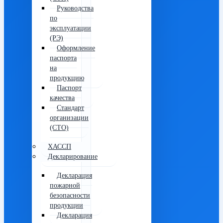
Руководства
по
эксплуатации
(РЭ)
Оформление
паспорта
на
продукцию
Паспорт
качества
Стандарт
организации
(СТО)
ХАССП
Декларирование
Декларация
пожарной
безопасности
продукции
Декларация