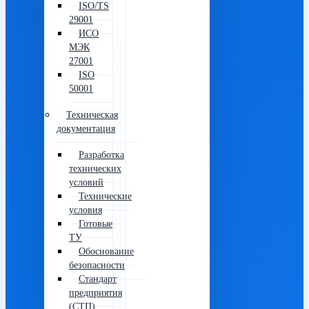
ISO/TS
29001
ИСО
МЭК
27001
ISO
50001
Техническая
документация
Разработка
технических
условий
Технические
условия
Готовые
ТУ
Обоснование
безопасности
Стандарт
предприятия
(СТП)