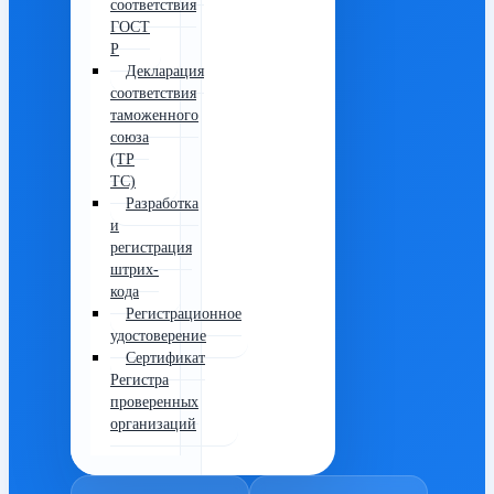
соответствия
ГОСТ
Р
Декларация
соответствия
таможенного
союза
(ТР
ТС)
Разработка
и
регистрация
штрих-
кода
Регистрационное
удостоверение
Сертификат
Регистра
проверенных
организаций