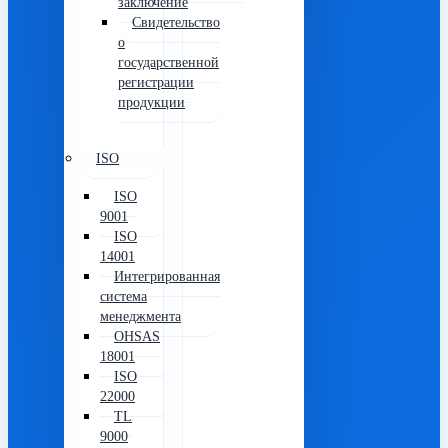
заключение
Свидетельство
о
государственной
регистрации
продукции
ISO
ISO
9001
ISO
14001
Интегрированная
система
менеджмента
OHSAS
18001
ISO
22000
TL
9000