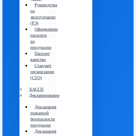
Руководства
по
эксплуатации
(РЭ)
Оформление
паспорта
на
продукцию
Паспорт
качества
Стандарт
организации
(СТО)
ХАССП
Декларирование
Декларация
пожарной
безопасности
продукции
Декларация