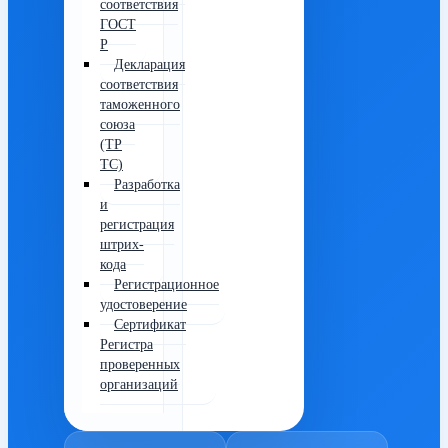
соответствия
ГОСТ
Р
Декларация
соответствия
таможенного
союза
(ТР
ТС)
Разработка
и
регистрация
штрих-
кода
Регистрационное
удостоверение
Сертификат
Регистра
проверенных
организаций