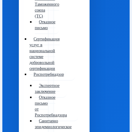
Таможенного
союза
(ТС)
Отказное
письмо
Сертификация
услуг в
национальной
системе
добровольной
сертификации
Роспотребнадзор
Экспертное
заключение
Отказное
письмо
от
Роспотребнадзора
Санитарно
эпидемиологическое