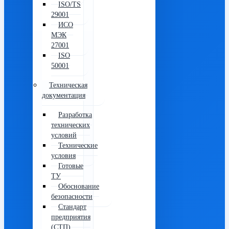
ISO/TS
29001
ИСО
МЭК
27001
ISO
50001
Техническая
документация
Разработка
технических
условий
Технические
условия
Готовые
ТУ
Обоснование
безопасности
Стандарт
предприятия
(СТП)