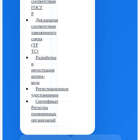
соответствия
ГОСТ
Р
Декларация
соответствия
таможенного
союза
(ТР
ТС)
Разработка
и
регистрация
штрих-
кода
Регистрационное
удостоверение
Сертификат
Регистра
проверенных
организаций