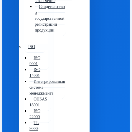
заключение
Свидетельство
о
государственной
регистрации
продукции
ISO
ISO
9001
ISO
14001
Интегрированная
система
менеджмента
OHSAS
18001
ISO
22000
TL
9000