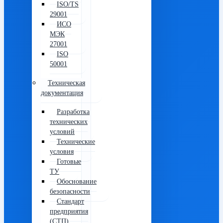
ISO/TS
29001
ИСО
МЭК
27001
ISO
50001
Техническая
документация
Разработка
технических
условий
Технические
условия
Готовые
ТУ
Обоснование
безопасности
Стандарт
предприятия
(СТП)