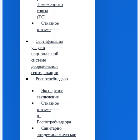
Таможенного
союза
(ТС)
Отказное
письмо
Сертификация
услуг в
национальной
системе
добровольной
сертификации
Роспотребнадзор
Экспертное
заключение
Отказное
письмо
от
Роспотребнадзора
Санитарно
эпидемиологическое