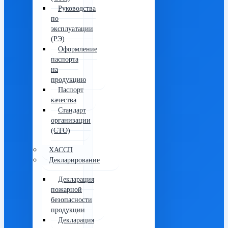
Руководства
по
эксплуатации
(РЭ)
Оформление
паспорта
на
продукцию
Паспорт
качества
Стандарт
организации
(СТО)
ХАССП
Декларирование
Декларация
пожарной
безопасности
продукции
Декларация