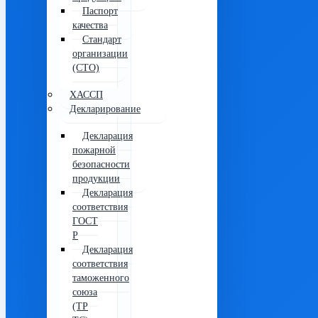
Паспорт
качества
Стандарт
организации
(СТО)
ХАССП
Декларирование
Декларация
пожарной
безопасности
продукции
Декларация
соответствия
ГОСТ
Р
Декларация
соответствия
таможенного
союза
(ТР