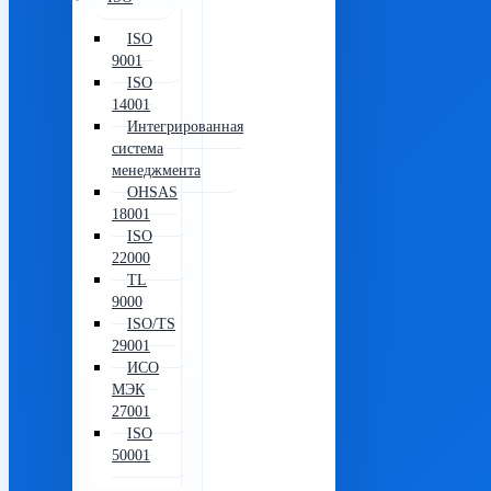
ISO
9001
ISO
14001
Интегрированная
система
менеджмента
OHSAS
18001
ISO
22000
TL
9000
ISO/TS
29001
ИСО
МЭК
27001
ISO
50001