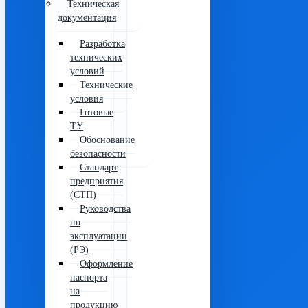
Техническая
документация
Разработка
технических
условий
Технические
условия
Готовые
ТУ
Обоснование
безопасности
Стандарт
предприятия
(СТП)
Руководства
по
эксплуатации
(РЭ)
Оформление
паспорта
на
продукцию