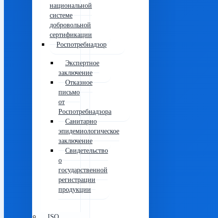
национальной
системе
добровольной
сертификации
Роспотребнадзор
Экспертное
заключение
Отказное
письмо
от
Роспотребнадзора
Санитарно
эпидемиологическое
заключение
Свидетельство
о
государственной
регистрации
продукции
ISO