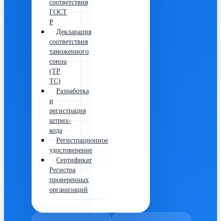
соответствия
ГОСТ
Р
Декларация
соответствия
таможенного
союза
(ТР
ТС)
Разработка
и
регистрация
штрих-
кода
Регистрационное
удостоверение
Сертификат
Регистра
проверенных
организаций