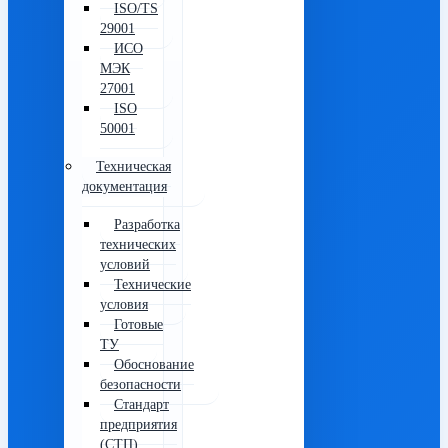
ISO/TS
29001
ИСО
МЭК
27001
ISO
50001
Техническая
документация
Разработка
технических
условий
Технические
условия
Готовые
ТУ
Обоснование
безопасности
Стандарт
предприятия
(СТП)