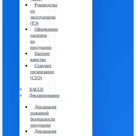
Руководства
по
эксплуатации
(РЭ)
Оформление
паспорта
на
продукцию
Паспорт
качества
Стандарт
организации
(СТО)
ХАССП
Декларирование
Декларация
пожарной
безопасности
продукции
Декларация