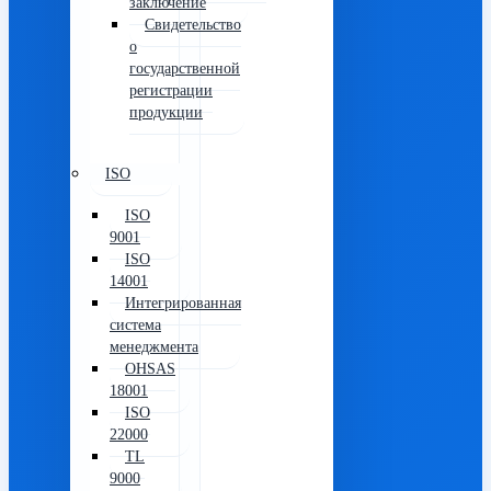
заключение
Свидетельство
о
государственной
регистрации
продукции
ISO
ISO
9001
ISO
14001
Интегрированная
система
менеджмента
OHSAS
18001
ISO
22000
TL
9000