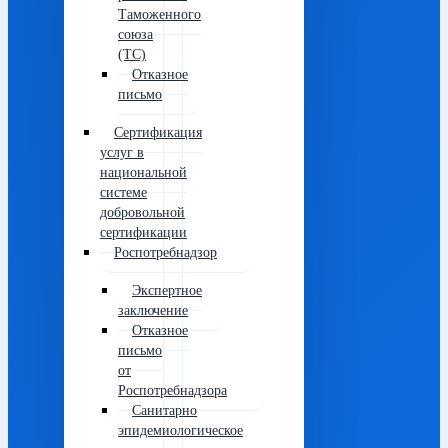
Таможенного
союза
(ТС)
Отказное
письмо
Сертификация
услуг в
национальной
системе
добровольной
сертификации
Роспотребнадзор
Экспертное
заключение
Отказное
письмо
от
Роспотребнадзора
Санитарно
эпидемиологическое