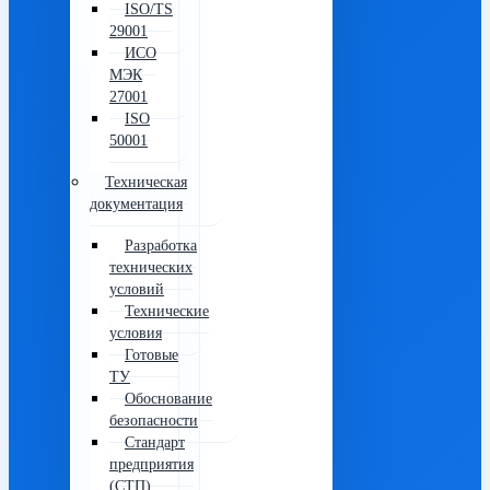
ISO/TS
29001
ИСО
МЭК
27001
ISO
50001
Техническая
документация
Разработка
технических
условий
Технические
условия
Готовые
ТУ
Обоснование
безопасности
Стандарт
предприятия
(СТП)