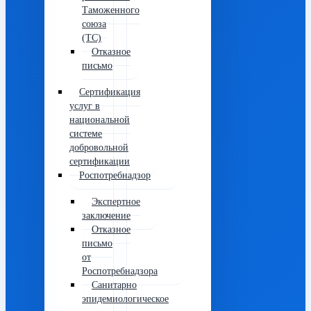
Таможенного
союза
(ТС)
Отказное
письмо
Сертификация
услуг в
национальной
системе
добровольной
сертификации
Роспотребнадзор
Экспертное
заключение
Отказное
письмо
от
Роспотребнадзора
Санитарно
эпидемиологическое