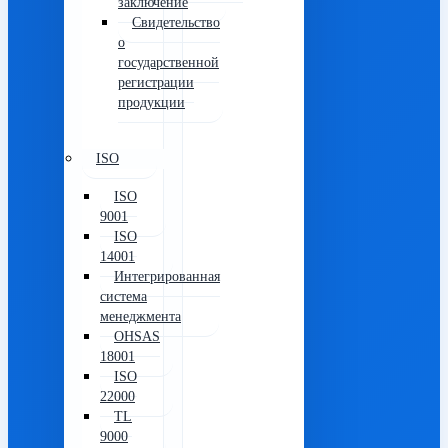
заключение
Свидетельство
о
государственной
регистрации
продукции
ISO
ISO
9001
ISO
14001
Интегрированная
система
менеджмента
OHSAS
18001
ISO
22000
TL
9000