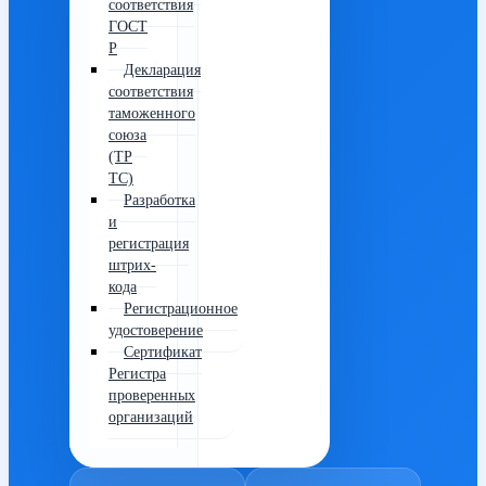
соответствия
ГОСТ
Р
Декларация
соответствия
таможенного
союза
(ТР
ТС)
Разработка
и
регистрация
штрих-
кода
Регистрационное
удостоверение
Сертификат
Регистра
проверенных
организаций