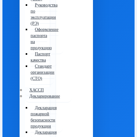
Руководства
по
эксплуатации
(РЭ)
Оформление
паспорта
на
продукцию
Паспорт
качества
Стандарт
организации
(СТО)
ХАССП
Декларирование
Декларация
пожарной
безопасности
продукции
Декларация