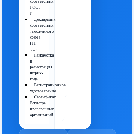
соответствия
ГОСТ
Р
Декларация
соответствия
таможенного
союза
(ТР
ТС)
Разработка
и
регистрация
штрих-
кода
Регистрационное
удостоверение
Сертификат
Регистра
проверенных
организаций