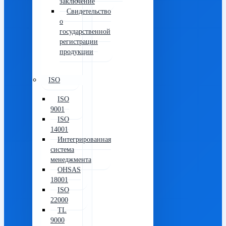
заключение
Свидетельство
о
государственной
регистрации
продукции
ISO
ISO
9001
ISO
14001
Интегрированная
система
менеджмента
OHSAS
18001
ISO
22000
TL
9000