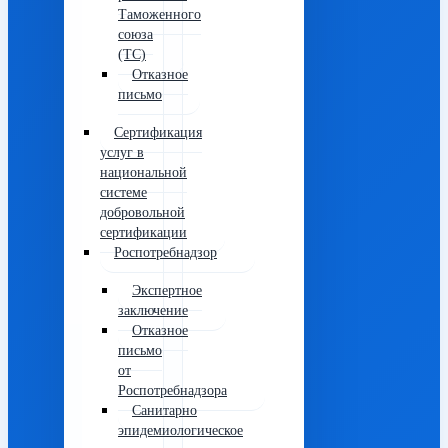
Таможенного
союза
(ТС)
Отказное
письмо
Сертификация
услуг в
национальной
системе
добровольной
сертификации
Роспотребнадзор
Экспертное
заключение
Отказное
письмо
от
Роспотребнадзора
Санитарно
эпидемиологическое