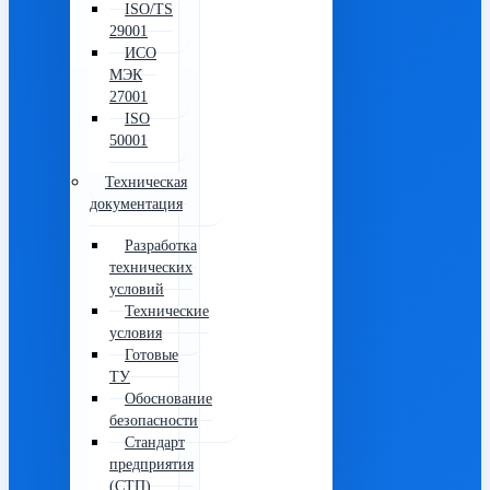
ISO/TS
29001
ИСО
МЭК
27001
ISO
50001
Техническая
документация
Разработка
технических
условий
Технические
условия
Готовые
ТУ
Обоснование
безопасности
Стандарт
предприятия
(СТП)