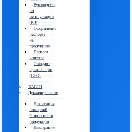
Руководства
по
эксплуатации
(РЭ)
Оформление
паспорта
на
продукцию
Паспорт
качества
Стандарт
организации
(СТО)
ХАССП
Декларирование
Декларация
пожарной
безопасности
продукции
Декларация