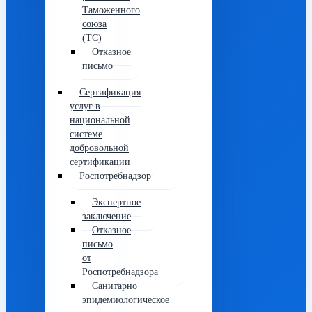
Таможенного
союза
(ТС)
Отказное
письмо
Сертификация
услуг в
национальной
системе
добровольной
сертификации
Роспотребнадзор
Экспертное
заключение
Отказное
письмо
от
Роспотребнадзора
Санитарно
эпидемиологическое