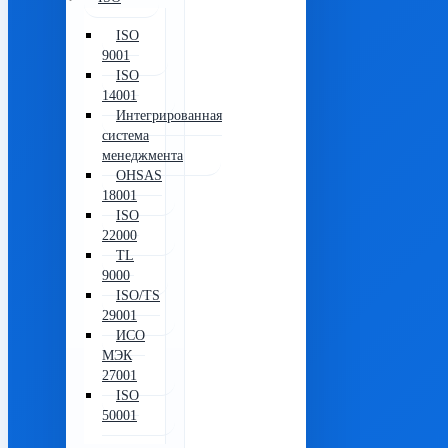
ISO
9001
ISO
14001
Интегрированная
система
менеджмента
OHSAS
18001
ISO
22000
TL
9000
ISO/TS
29001
ИСО
МЭК
27001
ISO
50001