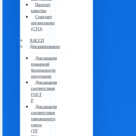
Паспорт
качества
Стандарт
организации
(СТО)
ХАССП
Декларирование
Декларация
пожарной
безопасности
продукции
Декларация
соответствия
ГОСТ
Р
Декларация
соответствия
таможенного
союза
(ТР