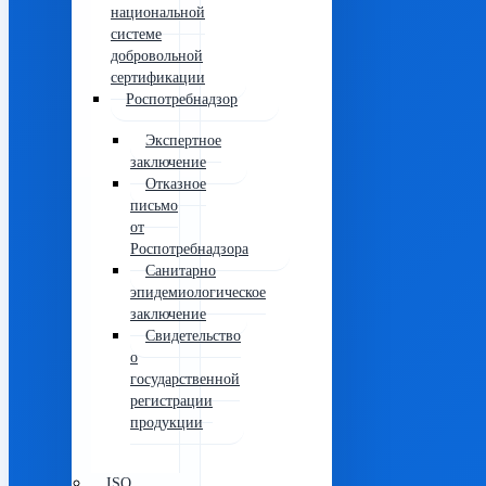
национальной
системе
добровольной
сертификации
Роспотребнадзор
Экспертное
заключение
Отказное
письмо
от
Роспотребнадзора
Санитарно
эпидемиологическое
заключение
Свидетельство
о
государственной
регистрации
продукции
ISO