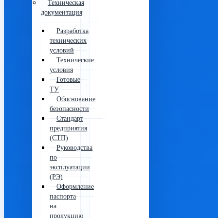
Техническая
документация
Разработка
технических
условий
Технические
условия
Готовые
ТУ
Обоснование
безопасности
Стандарт
предприятия
(СТП)
Руководства
по
эксплуатации
(РЭ)
Оформление
паспорта
на
продукцию