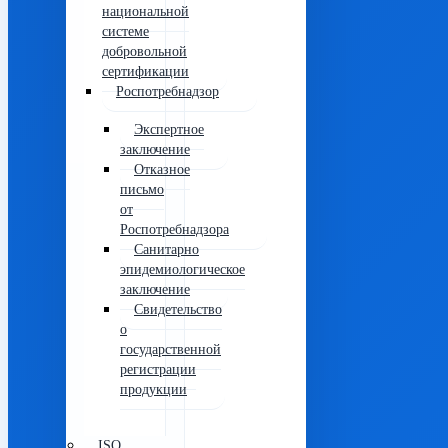
национальной
системе
добровольной
сертификации
Роспотребнадзор
Экспертное
заключение
Отказное
письмо
от
Роспотребнадзора
Санитарно
эпидемиологическое
заключение
Свидетельство
о
государственной
регистрации
продукции
ISO