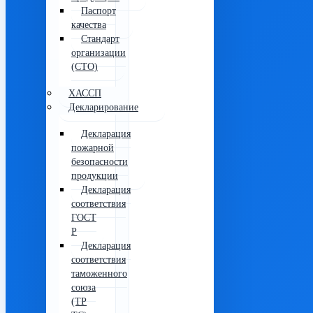
Паспорт
качества
Стандарт
организации
(СТО)
ХАССП
Декларирование
Декларация
пожарной
безопасности
продукции
Декларация
соответствия
ГОСТ
Р
Декларация
соответствия
таможенного
союза
(ТР