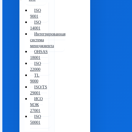
ISO
9001
ISO
14001
Интегрированная
система
менеджмента
OHSAS
18001
ISO
22000
TL
9000
ISO/TS
29001
ИСО
МЭК
27001
ISO
50001