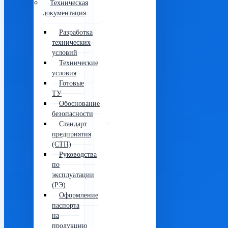
Техническая
документация
Разработка
технических
условий
Технические
условия
Готовые
ТУ
Обоснование
безопасности
Стандарт
предприятия
(СТП)
Руководства
по
эксплуатации
(РЭ)
Оформление
паспорта
на
продукцию