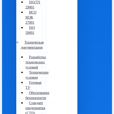
ISO/TS
29001
ИСО
МЭК
27001
ISO
50001
Техническая
документация
Разработка
технических
условий
Технические
условия
Готовые
ТУ
Обоснование
безопасности
Стандарт
предприятия
(СТП)