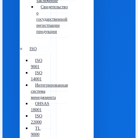
заключение
Свидетельство
о
государственной
регистрации
продукции
ISO
ISO
9001
ISO
14001
Интегрированная
система
менеджмента
OHSAS
18001
ISO
22000
TL
9000