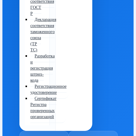
соответствия
ГОСТ
Р
Декларация
соответствия
таможенного
союза
(ТР
ТС)
Разработка
и
регистрация
штрих-
кода
Регистрационное
удостоверение
Сертификат
Регистра
проверенных
организаций