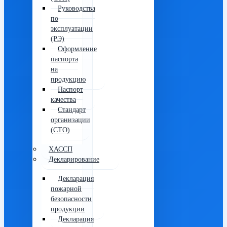
Руководства
по
эксплуатации
(РЭ)
Оформление
паспорта
на
продукцию
Паспорт
качества
Стандарт
организации
(СТО)
ХАССП
Декларирование
Декларация
пожарной
безопасности
продукции
Декларация