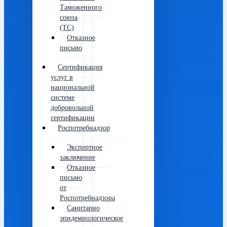
Таможенного
союза
(ТС)
Отказное
письмо
Сертификация
услуг в
национальной
системе
добровольной
сертификации
Роспотребнадзор
Экспертное
заключение
Отказное
письмо
от
Роспотребнадзора
Санитарно
эпидемиологическое