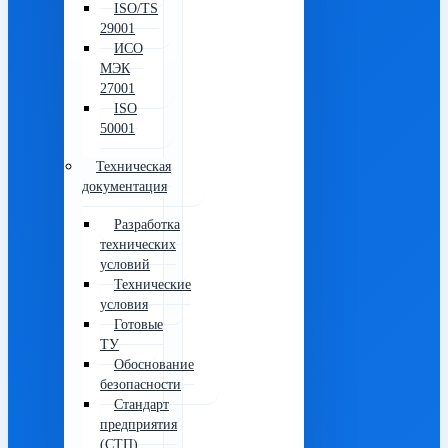
ISO/TS
29001
ИСО
МЭК
27001
ISO
50001
Техническая
документация
Разработка
технических
условий
Технические
условия
Готовые
ТУ
Обоснование
безопасности
Стандарт
предприятия
(СТП)