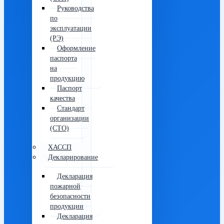
Руководства
по
эксплуатации
(РЭ)
Оформление
паспорта
на
продукцию
Паспорт
качества
Стандарт
организации
(СТО)
ХАССП
Декларирование
Декларация
пожарной
безопасности
продукции
Декларация