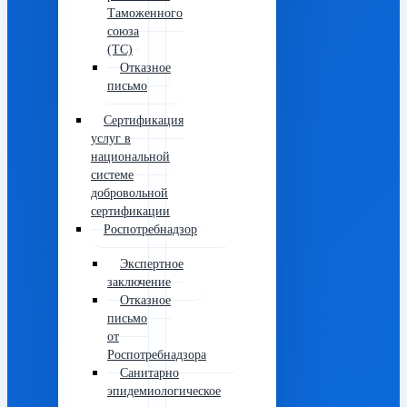
Таможенного
союза
(ТС)
Отказное
письмо
Сертификация
услуг в
национальной
системе
добровольной
сертификации
Роспотребнадзор
Экспертное
заключение
Отказное
письмо
от
Роспотребнадзора
Санитарно
эпидемиологическое