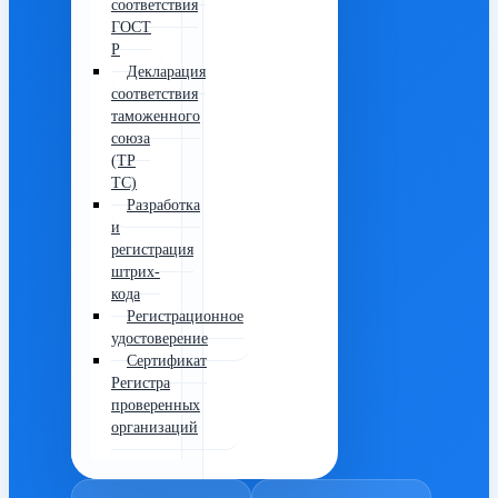
соответствия
ГОСТ
Р
Декларация
соответствия
таможенного
союза
(ТР
ТС)
Разработка
и
регистрация
штрих-
кода
Регистрационное
удостоверение
Сертификат
Регистра
проверенных
организаций