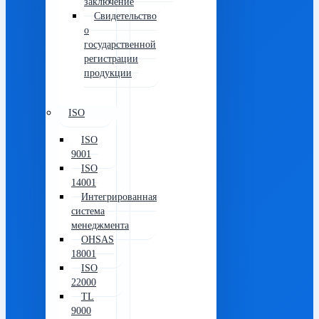
заключение
Свидетельство
о
государственной
регистрации
продукции
ISO
ISO
9001
ISO
14001
Интегрированная
система
менеджмента
OHSAS
18001
ISO
22000
TL
9000