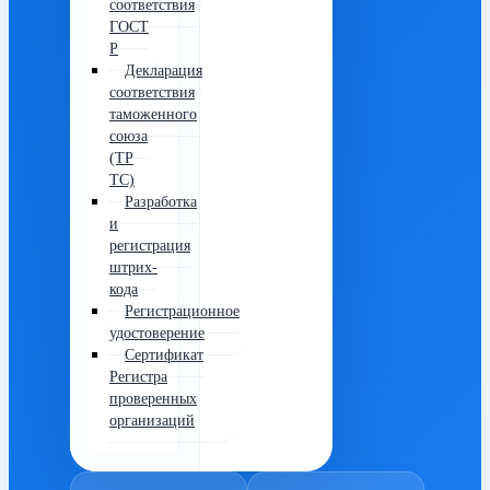
соответствия
ГОСТ
Р
Декларация
соответствия
таможенного
союза
(ТР
ТС)
Разработка
и
регистрация
штрих-
кода
Регистрационное
удостоверение
Сертификат
Регистра
проверенных
организаций