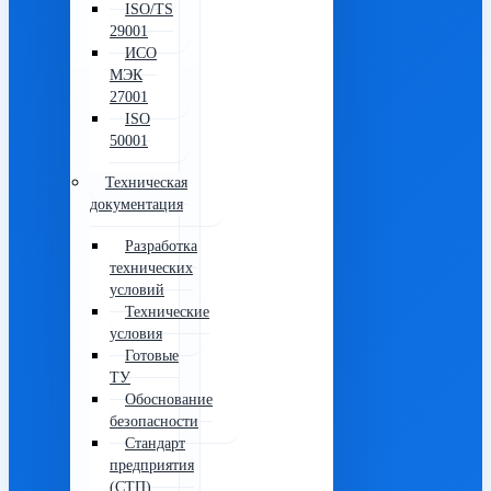
ISO/TS
29001
ИСО
МЭК
27001
ISO
50001
Техническая
документация
Разработка
технических
условий
Технические
условия
Готовые
ТУ
Обоснование
безопасности
Стандарт
предприятия
(СТП)