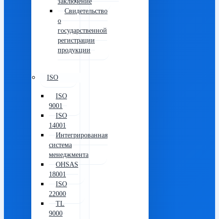
заключение
Свидетельство
о
государственной
регистрации
продукции
ISO
ISO
9001
ISO
14001
Интегрированная
система
менеджмента
OHSAS
18001
ISO
22000
TL
9000