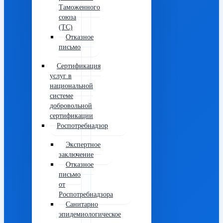
Таможенного
союза
(ТС)
Отказное
письмо
Сертификация
услуг в
национальной
системе
добровольной
сертификации
Роспотребнадзор
Экспертное
заключение
Отказное
письмо
от
Роспотребнадзора
Санитарно
эпидемиологическое