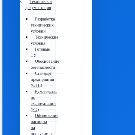
Техническая
документация
Разработка
технических
условий
Технические
условия
Готовые
ТУ
Обоснование
безопасности
Стандарт
предприятия
(СТП)
Руководства
по
эксплуатации
(РЭ)
Оформление
паспорта
на
продукцию