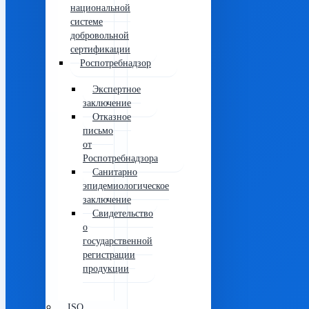
национальной
системе
добровольной
сертификации
Роспотребнадзор
Экспертное
заключение
Отказное
письмо
от
Роспотребнадзора
Санитарно
эпидемиологическое
заключение
Свидетельство
о
государственной
регистрации
продукции
ISO