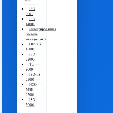
ISO
9001
ISO
14001
Интегрированная
система
менеджмента
OHSAS
18001
ISO
22000
TL
9000
ISO/TS
29001
ИСО
МЭК
27001
ISO
50001