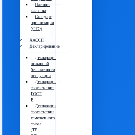
Паспорт
качества
Стандарт
организации
(СТО)
ХАССП
Декларирование
Декларация
пожарной
безопасности
продукции
Декларация
соответствия
ГОСТ
Р
Декларация
соответствия
таможенного
союза
(ТР