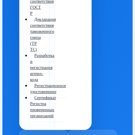
соответствия
ГОСТ
Р
Декларация
соответствия
таможенного
союза
(ТР
ТС)
Разработка
и
регистрация
штрих-
кода
Регистрационное
удостоверение
Сертификат
Регистра
проверенных
организаций