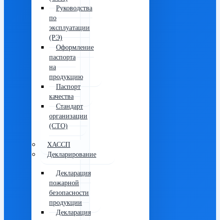
Руководства
по
эксплуатации
(РЭ)
Оформление
паспорта
на
продукцию
Паспорт
качества
Стандарт
организации
(СТО)
ХАССП
Декларирование
Декларация
пожарной
безопасности
продукции
Декларация