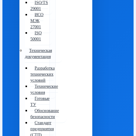
ISO/TS
29001
ИСО
МЭК
27001
ISO
50001
Техническая
документация
Разработка
технических
условий
Технические
условия
Готовые
ТУ
Обоснование
безопасности
Стандарт
предприятия
(СТП)