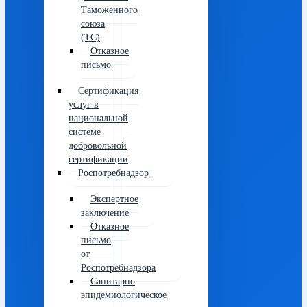
Таможенного
союза
(ТС)
Отказное
письмо
Сертификация
услуг в
национальной
системе
добровольной
сертификации
Роспотребнадзор
Экспертное
заключение
Отказное
письмо
от
Роспотребнадзора
Санитарно
эпидемиологическое