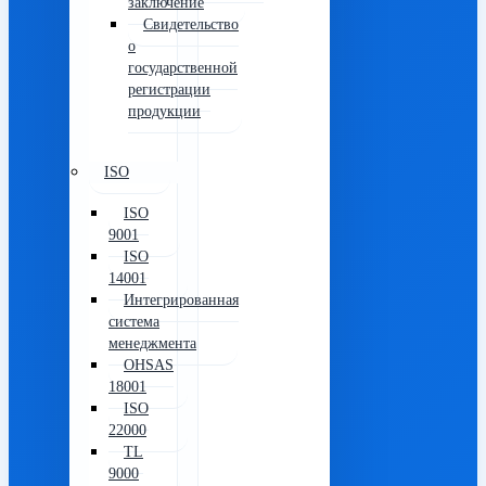
заключение
Свидетельство
о
государственной
регистрации
продукции
ISO
ISO
9001
ISO
14001
Интегрированная
система
менеджмента
OHSAS
18001
ISO
22000
TL
9000