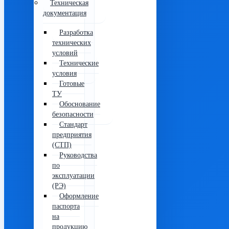
Техническая
документация
Разработка
технических
условий
Технические
условия
Готовые
ТУ
Обоснование
безопасности
Стандарт
предприятия
(СТП)
Руководства
по
эксплуатации
(РЭ)
Оформление
паспорта
на
продукцию