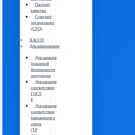
Паспорт
качества
Стандарт
организации
(СТО)
ХАССП
Декларирование
Декларация
пожарной
безопасности
продукции
Декларация
соответствия
ГОСТ
Р
Декларация
соответствия
таможенного
союза
(ТР