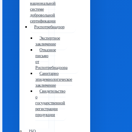
национальной
системе
добровольной
сертификации
Роспотребнадзор
Экспертное
заключение
Отказное
письмо
от
Роспотребнадзора
Санитарно
эпидемиологическое
заключение
Свидетельство
о
государственной
регистрации
продукции
ISO