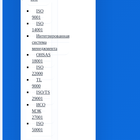
ISO
9001
ISO
14001
Интегрированная
система
менеджмента
OHSAS
18001
ISO
22000
TL
9000
ISO/TS
29001
ИСО
МЭК
27001
ISO
50001