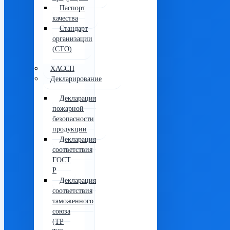
Паспорт
качества
Стандарт
организации
(СТО)
ХАССП
Декларирование
Декларация
пожарной
безопасности
продукции
Декларация
соответствия
ГОСТ
Р
Декларация
соответствия
таможенного
союза
(ТР