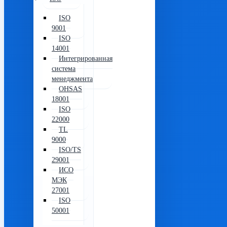
ISO
9001
ISO
14001
Интегрированная
система
менеджмента
OHSAS
18001
ISO
22000
TL
9000
ISO/TS
29001
ИСО
МЭК
27001
ISO
50001