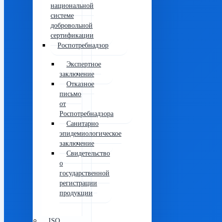
национальной
системе
добровольной
сертификации
Роспотребнадзор
Экспертное
заключение
Отказное
письмо
от
Роспотребнадзора
Санитарно
эпидемиологическое
заключение
Свидетельство
о
государственной
регистрации
продукции
ISO