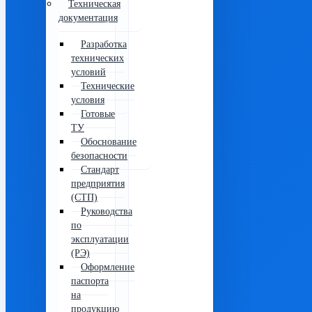
Техническая
документация
Разработка
технических
условий
Технические
условия
Готовые
ТУ
Обоснование
безопасности
Стандарт
предприятия
(СТП)
Руководства
по
эксплуатации
(РЭ)
Оформление
паспорта
на
продукцию