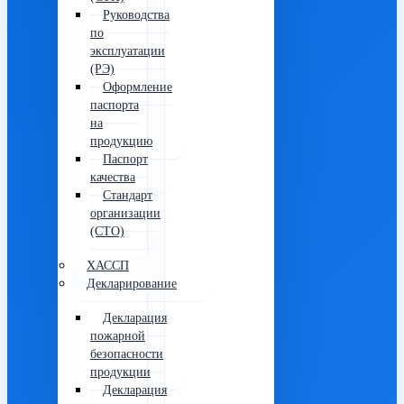
Руководства
по
эксплуатации
(РЭ)
Оформление
паспорта
на
продукцию
Паспорт
качества
Стандарт
организации
(СТО)
ХАССП
Декларирование
Декларация
пожарной
безопасности
продукции
Декларация