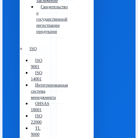
заключение
Свидетельство
о
государственной
регистрации
продукции
ISO
ISO
9001
ISO
14001
Интегрированная
система
менеджмента
OHSAS
18001
ISO
22000
TL
9000