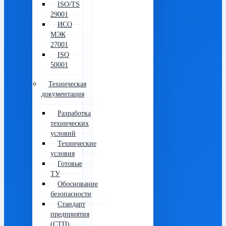
ISO/TS
29001
ИСО
МЭК
27001
ISO
50001
Техническая
документация
Разработка
технических
условий
Технические
условия
Готовые
ТУ
Обоснование
безопасности
Стандарт
предприятия
(СТП)