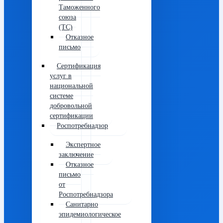
Таможенного
союза
(ТС)
Отказное
письмо
Сертификация
услуг в
национальной
системе
добровольной
сертификации
Роспотребнадзор
Экспертное
заключение
Отказное
письмо
от
Роспотребнадзора
Санитарно
эпидемиологическое