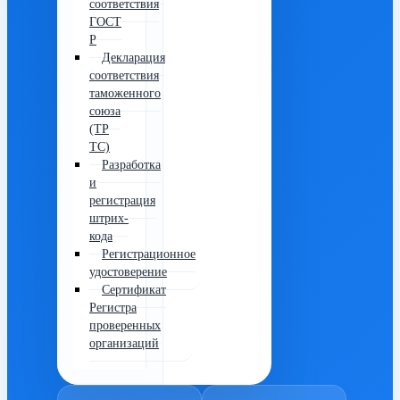
соответствия
ГОСТ
Р
Декларация
соответствия
таможенного
союза
(ТР
ТС)
Разработка
и
регистрация
штрих-
кода
Регистрационное
удостоверение
Сертификат
Регистра
проверенных
организаций