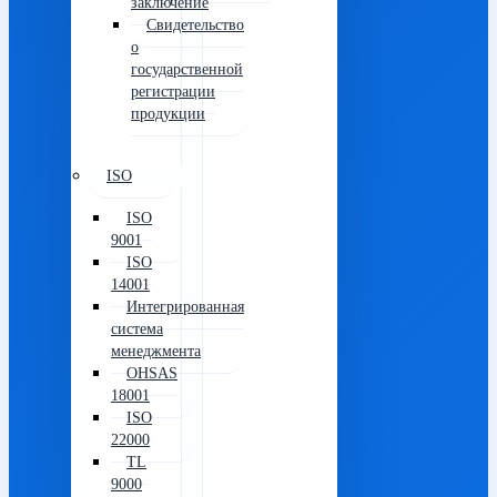
заключение
Свидетельство
о
государственной
регистрации
продукции
ISO
ISO
9001
ISO
14001
Интегрированная
система
менеджмента
OHSAS
18001
ISO
22000
TL
9000