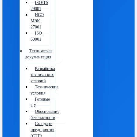
ISO/TS
29001
ИСО
МЭК
27001
ISO
50001
Техническая
документация
Разработка
технических
условий
Технические
условия
Готовые
ТУ
Обоснование
безопасности
Стандарт
предприятия
(СТП)