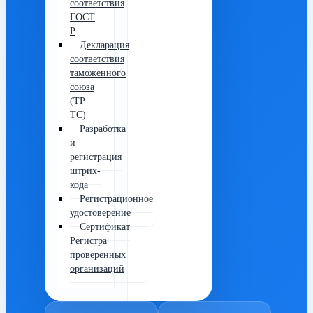
соответствия
ГОСТ
Р
Декларация
соответствия
таможенного
союза
(ТР
ТС)
Разработка
и
регистрация
штрих-
кода
Регистрационное
удостоверение
Сертификат
Регистра
проверенных
организаций