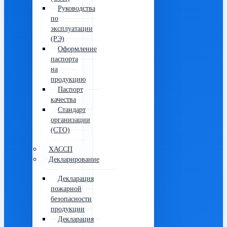
Руководства
по
эксплуатации
(РЭ)
Оформление
паспорта
на
продукцию
Паспорт
качества
Стандарт
организации
(СТО)
ХАССП
Декларирование
Декларация
пожарной
безопасности
продукции
Декларация