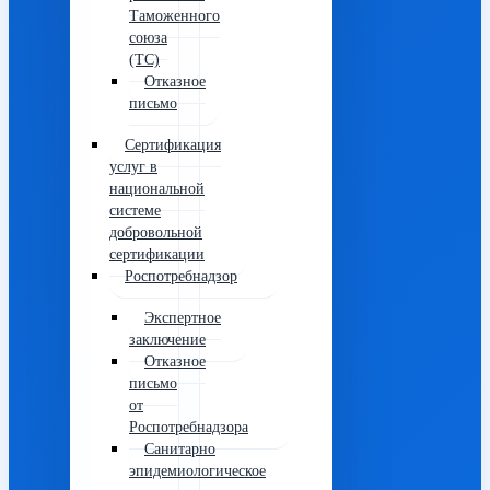
Таможенного
союза
(ТС)
Отказное
письмо
Сертификация
услуг в
национальной
системе
добровольной
сертификации
Роспотребнадзор
Экспертное
заключение
Отказное
письмо
от
Роспотребнадзора
Санитарно
эпидемиологическое