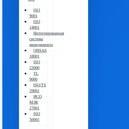
ISO
9001
ISO
14001
Интегрированная
система
менеджмента
OHSAS
18001
ISO
22000
TL
9000
ISO/TS
29001
ИСО
МЭК
27001
ISO
50001