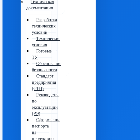
Техническая
документация
Разработка
технических
условий
Технические
условия
Готовые
ТУ
Обоснование
безопасности
Стандарт
предприятия
(СТП)
Руководства
по
эксплуатации
(РЭ)
Оформление
паспорта
на
продукцию