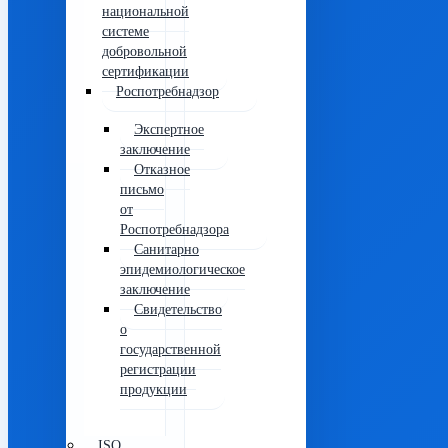
национальной
системе
добровольной
сертификации
Роспотребнадзор
Экспертное
заключение
Отказное
письмо
от
Роспотребнадзора
Санитарно
эпидемиологическое
заключение
Свидетельство
о
государственной
регистрации
продукции
ISO