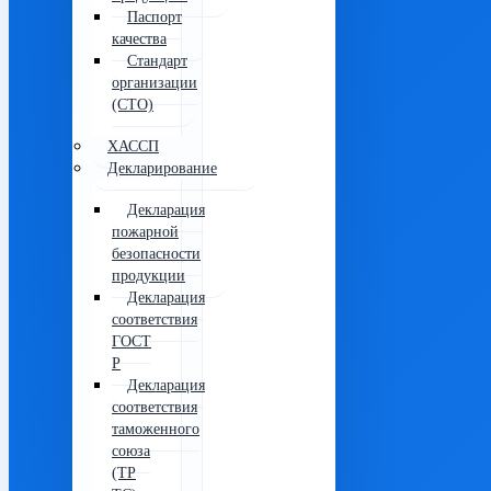
Паспорт
качества
Стандарт
организации
(СТО)
ХАССП
Декларирование
Декларация
пожарной
безопасности
продукции
Декларация
соответствия
ГОСТ
Р
Декларация
соответствия
таможенного
союза
(ТР