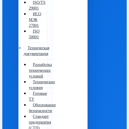
ISO/TS
29001
ИСО
МЭК
27001
ISO
50001
Техническая
документация
Разработка
технических
условий
Технические
условия
Готовые
ТУ
Обоснование
безопасности
Стандарт
предприятия
(СТП)