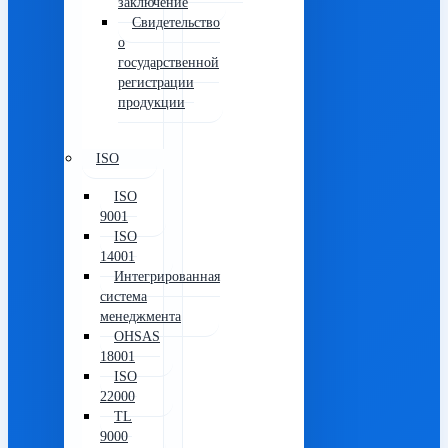
заключение
Свидетельство
о
государственной
регистрации
продукции
ISO
ISO
9001
ISO
14001
Интегрированная
система
менеджмента
OHSAS
18001
ISO
22000
TL
9000