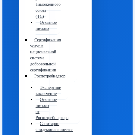
Таможенного
союза
(ТС)
Отказное
письмо
Сертификация
услуг в
национальной
системе
добровольной
сертификации
Роспотребнадзор
Экспертное
заключение
Отказное
письмо
от
Роспотребнадзора
Санитарно
эпидемиологическое