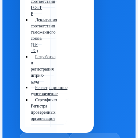
соответствия
ГОСТ
Р
Декларация
соответствия
таможенного
союза
(ТР
ТС)
Разработка
и
регистрация
штрих-
кода
Регистрационное
удостоверение
Сертификат
Регистра
проверенных
организаций