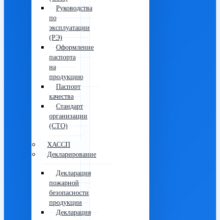
Руководства
по
эксплуатации
(РЭ)
Оформление
паспорта
на
продукцию
Паспорт
качества
Стандарт
организации
(СТО)
ХАССП
Декларирование
Декларация
пожарной
безопасности
продукции
Декларация