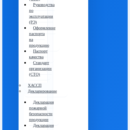
Руководства
по
эксплуатации
(РЭ)
Оформление
паспорта
на
продукцию
Паспорт
качества
Стандарт
организации
(СТО)
ХАССП
Декларирование
Декларация
пожарной
безопасности
продукции
Декларация