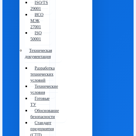
ISO/TS
29001
ИСО
МЭК
27001
ISO
50001
Техническая
документация
Разработка
технических
условий
Технические
условия
Готовые
ТУ
Обоснование
безопасности
Стандарт
предприятия
(СТП)