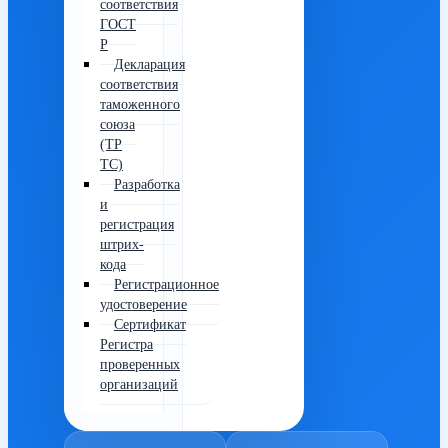
соответствия
ГОСТ
Р
Декларация
соответствия
таможенного
союза
(ТР
ТС)
Разработка
и
регистрация
штрих-
кода
Регистрационное
удостоверение
Сертификат
Регистра
проверенных
организаций