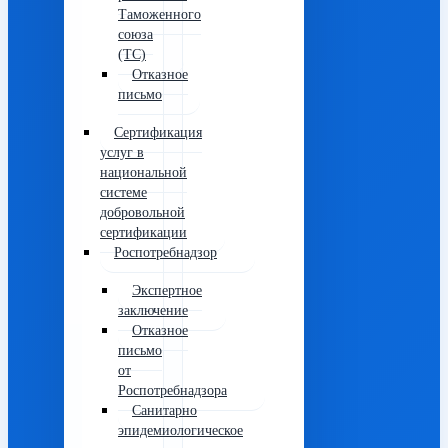
Таможенного
союза
(ТС)
Отказное
письмо
Сертификация
услуг в
национальной
системе
добровольной
сертификации
Роспотребнадзор
Экспертное
заключение
Отказное
письмо
от
Роспотребнадзора
Санитарно
эпидемиологическое