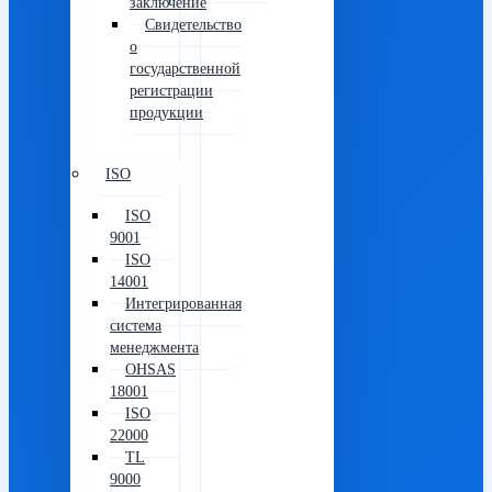
заключение
Свидетельство
о
государственной
регистрации
продукции
ISO
ISO
9001
ISO
14001
Интегрированная
система
менеджмента
OHSAS
18001
ISO
22000
TL
9000