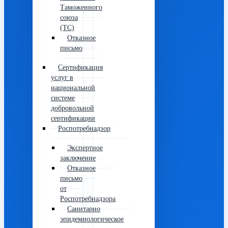
Таможенного
союза
(ТС)
Отказное
письмо
Сертификация
услуг в
национальной
системе
добровольной
сертификации
Роспотребнадзор
Экспертное
заключение
Отказное
письмо
от
Роспотребнадзора
Санитарно
эпидемиологическое