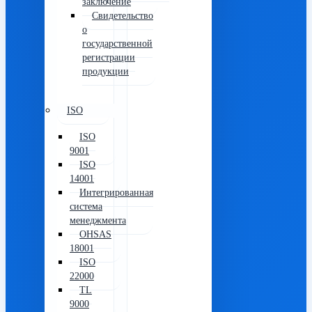
заключение
Свидетельство
о
государственной
регистрации
продукции
ISO
ISO
9001
ISO
14001
Интегрированная
система
менеджмента
OHSAS
18001
ISO
22000
TL
9000