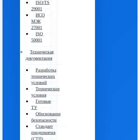
ISO/TS
29001
ИСО
МЭК
27001
ISO
50001
Техническая
документация
Разработка
технических
условий
Технические
условия
Готовые
ТУ
Обоснование
безопасности
Стандарт
предприятия
(СТП)