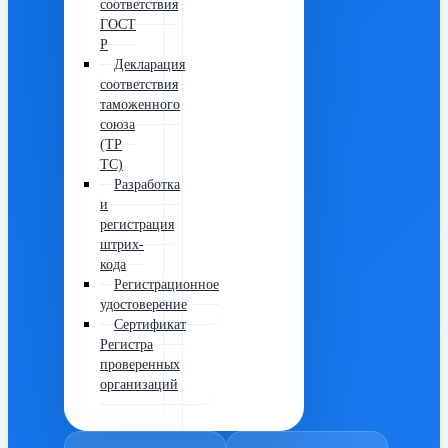
соответствия
ГОСТ
Р
Декларация
соответствия
таможенного
союза
(ТР
ТС)
Разработка
и
регистрация
штрих-
кода
Регистрационное
удостоверение
Сертификат
Регистра
проверенных
организаций