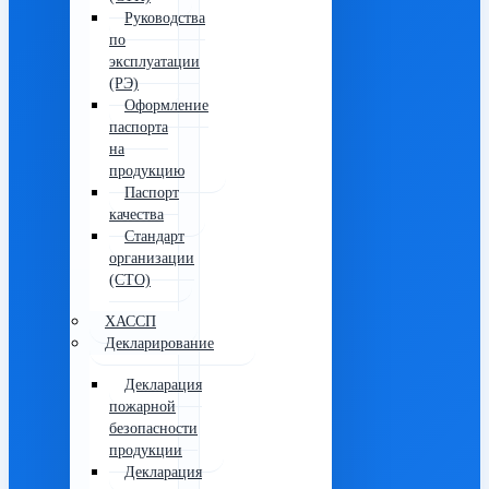
Руководства
по
эксплуатации
(РЭ)
Оформление
паспорта
на
продукцию
Паспорт
качества
Стандарт
организации
(СТО)
ХАССП
Декларирование
Декларация
пожарной
безопасности
продукции
Декларация