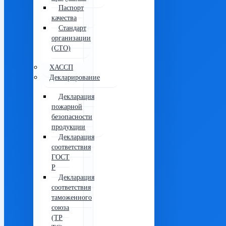
Паспорт
качества
Стандарт
организации
(СТО)
ХАССП
Декларирование
Декларация
пожарной
безопасности
продукции
Декларация
соответствия
ГОСТ
Р
Декларация
соответствия
таможенного
союза
(ТР