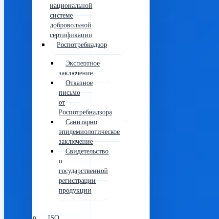
национальной
системе
добровольной
сертификации
Роспотребнадзор
Экспертное
заключение
Отказное
письмо
от
Роспотребнадзора
Санитарно
эпидемиологическое
заключение
Свидетельство
о
государственной
регистрации
продукции
ISO