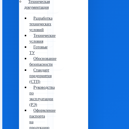
Техническая
документация
Разработка
технических
условий
Технические
условия
Готовые
ТУ
Обоснование
безопасности
Стандарт
предприятия
(СТП)
Руководства
по
эксплуатации
(РЭ)
Оформление
паспорта
на
продукцию