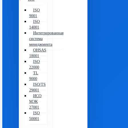
ISO
9001
ISO
14001
Интегрированная
система
менеджмента
OHSAS
18001
ISO
22000
TL
9000
ISO/TS
29001
ИСО
МЭК
27001
ISO
50001