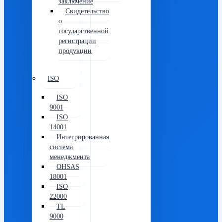
заключение
Свидетельство
о
государственной
регистрации
продукции
ISO
ISO
9001
ISO
14001
Интегрированная
система
менеджмента
OHSAS
18001
ISO
22000
TL
9000