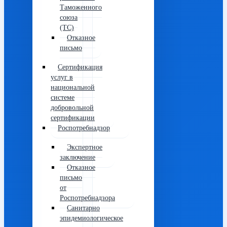
Таможенного
союза
(ТС)
Отказное
письмо
Сертификация
услуг в
национальной
системе
добровольной
сертификации
Роспотребнадзор
Экспертное
заключение
Отказное
письмо
от
Роспотребнадзора
Санитарно
эпидемиологическое