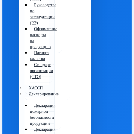
Руководства
по
эксплуатации
(РЭ)
Оформление
паспорта
на
продукцию
Паспорт
качества
Стандарт
организации
(СТО)
ХАССП
Декларирование
Декларация
пожарной
безопасности
продукции
Декларация