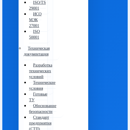
ISO/TS
29001
ИСО
МЭК
27001
ISO
50001
Техническая
документация
Разработка
технических
условий
Технические
условия
Готовые
ТУ
Обоснование
безопасности
Стандарт
предприятия
(СТП)