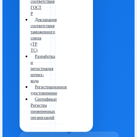
соответствия
ГОСТ
Р
Декларация
соответствия
таможенного
союза
(ТР
ТС)
Разработка
и
регистрация
штрих-
кода
Регистрационное
удостоверение
Сертификат
Регистра
проверенных
организаций