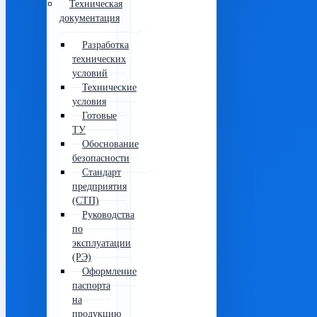
Техническая
документация
Разработка
технических
условий
Технические
условия
Готовые
ТУ
Обоснование
безопасности
Стандарт
предприятия
(СТП)
Руководства
по
эксплуатации
(РЭ)
Оформление
паспорта
на
продукцию