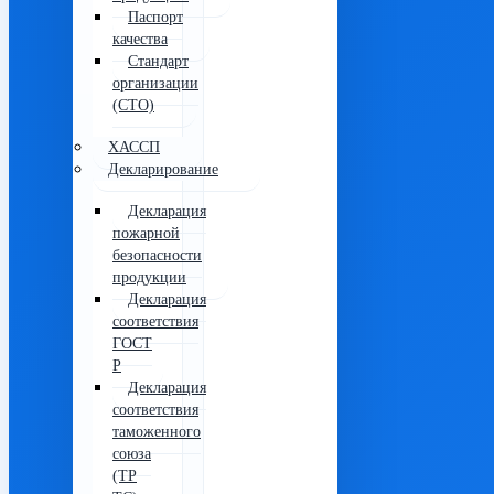
Паспорт
качества
Стандарт
организации
(СТО)
ХАССП
Декларирование
Декларация
пожарной
безопасности
продукции
Декларация
соответствия
ГОСТ
Р
Декларация
соответствия
таможенного
союза
(ТР