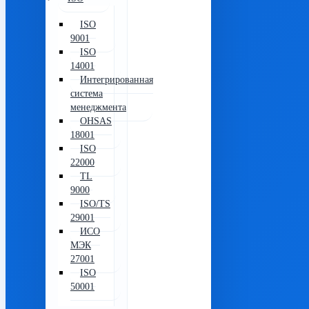
ISO
9001
ISO
14001
Интегрированная
система
менеджмента
OHSAS
18001
ISO
22000
TL
9000
ISO/TS
29001
ИСО
МЭК
27001
ISO
50001