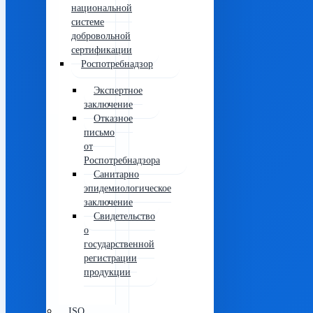
национальной
системе
добровольной
сертификации
Роспотребнадзор
Экспертное
заключение
Отказное
письмо
от
Роспотребнадзора
Санитарно
эпидемиологическое
заключение
Свидетельство
о
государственной
регистрации
продукции
ISO