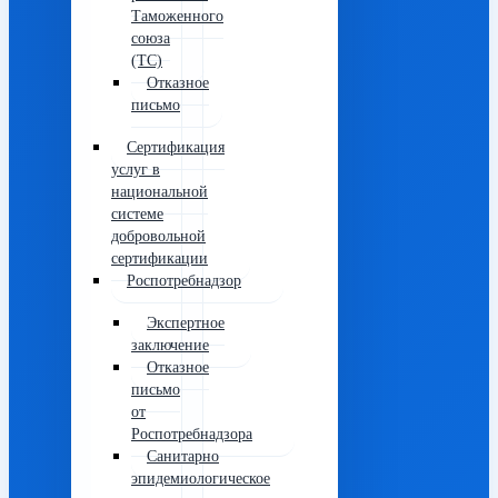
Таможенного
союза
(ТС)
Отказное
письмо
Сертификация
услуг в
национальной
системе
добровольной
сертификации
Роспотребнадзор
Экспертное
заключение
Отказное
письмо
от
Роспотребнадзора
Санитарно
эпидемиологическое