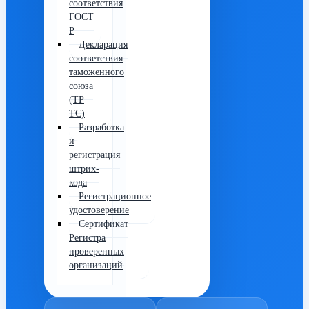
соответствия
ГОСТ
Р
Декларация
соответствия
таможенного
союза
(ТР
ТС)
Разработка
и
регистрация
штрих-
кода
Регистрационное
удостоверение
Сертификат
Регистра
проверенных
организаций