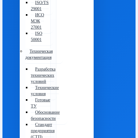
ISO/TS
29001
ИСО
МЭК
27001
ISO
50001
Техническая
документация
Разработка
технических
условий
Технические
условия
Готовые
ТУ
Обоснование
безопасности
Стандарт
предприятия
(СТП)