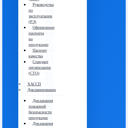
Руководства
по
эксплуатации
(РЭ)
Оформление
паспорта
на
продукцию
Паспорт
качества
Стандарт
организации
(СТО)
ХАССП
Декларирование
Декларация
пожарной
безопасности
продукции
Декларация