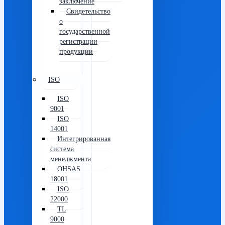
заключение
Свидетельство
о
государственной
регистрации
продукции
ISO
ISO
9001
ISO
14001
Интегрированная
система
менеджмента
OHSAS
18001
ISO
22000
TL
9000