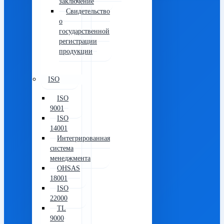
заключение
Свидетельство
о
государственной
регистрации
продукции
ISO
ISO
9001
ISO
14001
Интегрированная
система
менеджмента
OHSAS
18001
ISO
22000
TL
9000