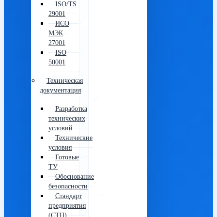
ISO/TS
29001
ИСО
МЭК
27001
ISO
50001
Техническая
документация
Разработка
технических
условий
Технические
условия
Готовые
ТУ
Обоснование
безопасности
Стандарт
предприятия
(СТП)