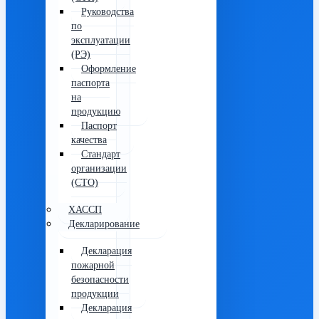
Руководства
по
эксплуатации
(РЭ)
Оформление
паспорта
на
продукцию
Паспорт
качества
Стандарт
организации
(СТО)
ХАССП
Декларирование
Декларация
пожарной
безопасности
продукции
Декларация