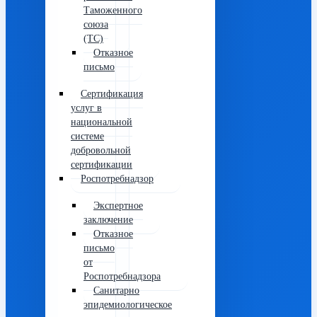
Таможенного
союза
(ТС)
Отказное
письмо
Сертификация
услуг в
национальной
системе
добровольной
сертификации
Роспотребнадзор
Экспертное
заключение
Отказное
письмо
от
Роспотребнадзора
Санитарно
эпидемиологическое