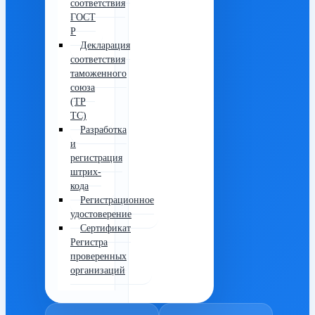
соответствия
ГОСТ
Р
Декларация
соответствия
таможенного
союза
(ТР
ТС)
Разработка
и
регистрация
штрих-
кода
Регистрационное
удостоверение
Сертификат
Регистра
проверенных
организаций