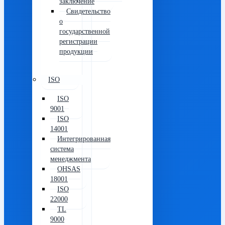
заключение
Свидетельство
о
государственной
регистрации
продукции
ISO
ISO
9001
ISO
14001
Интегрированная
система
менеджмента
OHSAS
18001
ISO
22000
TL
9000