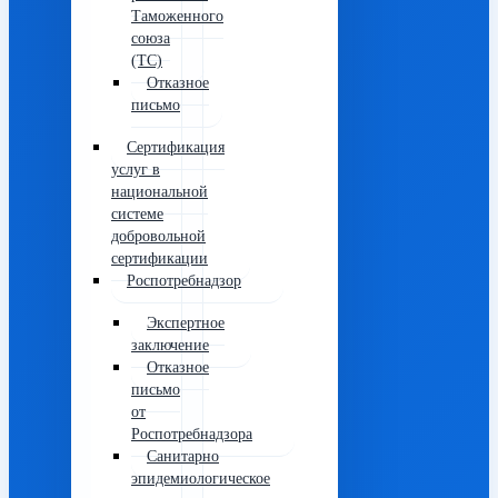
Таможенного
союза
(ТС)
Отказное
письмо
Сертификация
услуг в
национальной
системе
добровольной
сертификации
Роспотребнадзор
Экспертное
заключение
Отказное
письмо
от
Роспотребнадзора
Санитарно
эпидемиологическое