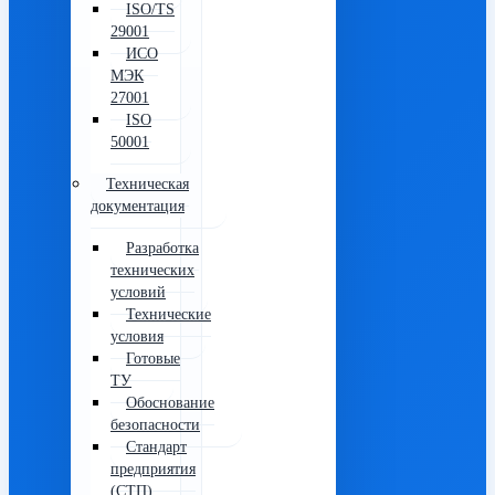
ISO/TS
29001
ИСО
МЭК
27001
ISO
50001
Техническая
документация
Разработка
технических
условий
Технические
условия
Готовые
ТУ
Обоснование
безопасности
Стандарт
предприятия
(СТП)