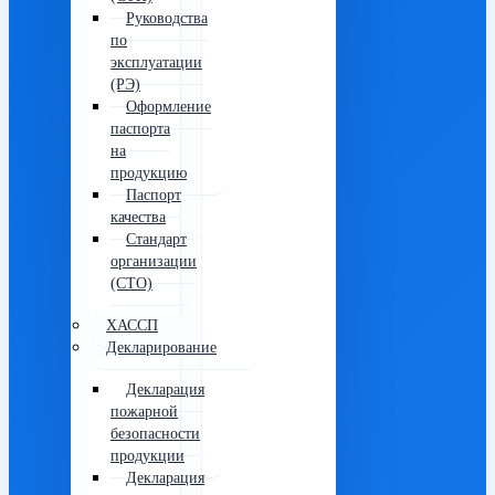
Руководства
по
эксплуатации
(РЭ)
Оформление
паспорта
на
продукцию
Паспорт
качества
Стандарт
организации
(СТО)
ХАССП
Декларирование
Декларация
пожарной
безопасности
продукции
Декларация