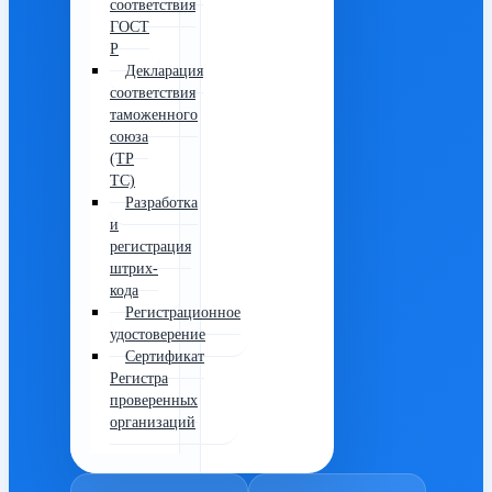
соответствия
ГОСТ
Р
Декларация
соответствия
таможенного
союза
(ТР
ТС)
Разработка
и
регистрация
штрих-
кода
Регистрационное
удостоверение
Сертификат
Регистра
проверенных
организаций