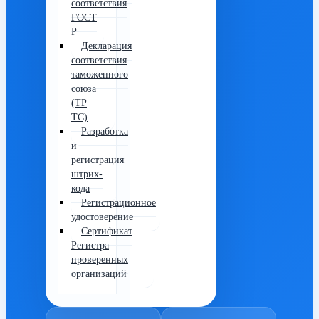
соответствия
ГОСТ
Р
Декларация
соответствия
таможенного
союза
(ТР
ТС)
Разработка
и
регистрация
штрих-
кода
Регистрационное
удостоверение
Сертификат
Регистра
проверенных
организаций