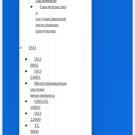
заключение
Свидетельство
о
государственной
регистрации
продукции
ISO
ISO
9001
ISO
14001
Интегрированная
система
менеджмента
OHSAS
18001
ISO
22000
TL
9000