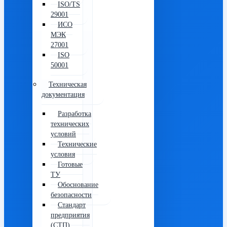
ISO/TS
29001
ИСО
МЭК
27001
ISO
50001
Техническая
документация
Разработка
технических
условий
Технические
условия
Готовые
ТУ
Обоснование
безопасности
Стандарт
предприятия
(СТП)