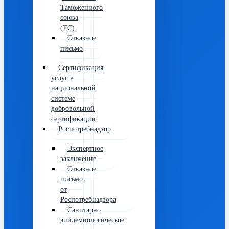
Таможенного
союза
(ТС)
Отказное
письмо
Сертификация
услуг в
национальной
системе
добровольной
сертификации
Роспотребнадзор
Экспертное
заключение
Отказное
письмо
от
Роспотребнадзора
Санитарно
эпидемиологическое