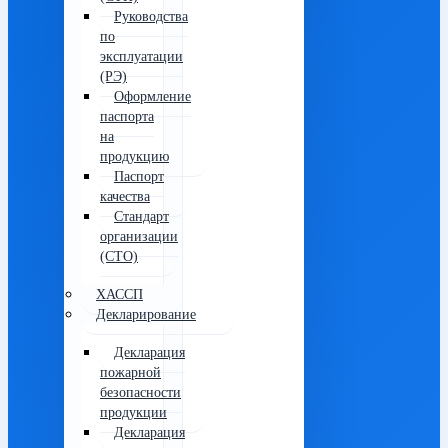
Руководства
по
эксплуатации
(РЭ)
Оформление
паспорта
на
продукцию
Паспорт
качества
Стандарт
организации
(СТО)
ХАССП
Декларирование
Декларация
пожарной
безопасности
продукции
Декларация