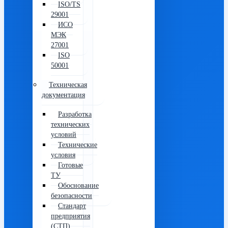
ISO/TS
29001
ИСО
МЭК
27001
ISO
50001
Техническая
документация
Разработка
технических
условий
Технические
условия
Готовые
ТУ
Обоснование
безопасности
Стандарт
предприятия
(СТП)