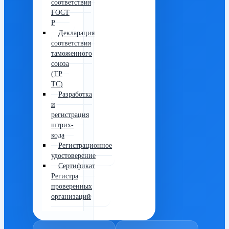
соответствия
ГОСТ
Р
Декларация
соответствия
таможенного
союза
(ТР
ТС)
Разработка
и
регистрация
штрих-
кода
Регистрационное
удостоверение
Сертификат
Регистра
проверенных
организаций