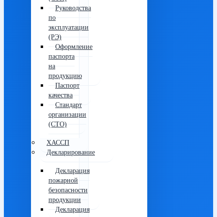
Руководства
по
эксплуатации
(РЭ)
Оформление
паспорта
на
продукцию
Паспорт
качества
Стандарт
организации
(СТО)
ХАССП
Декларирование
Декларация
пожарной
безопасности
продукции
Декларация