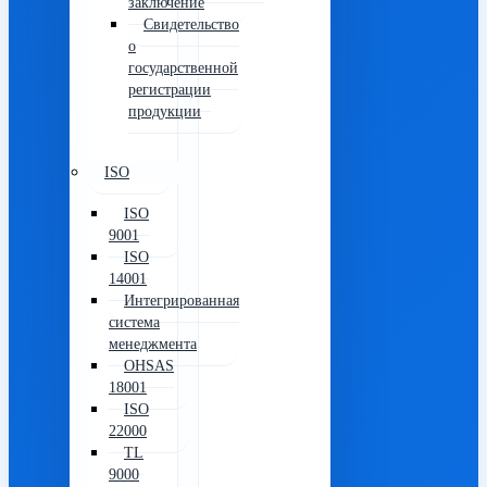
заключение
Свидетельство
о
государственной
регистрации
продукции
ISO
ISO
9001
ISO
14001
Интегрированная
система
менеджмента
OHSAS
18001
ISO
22000
TL
9000