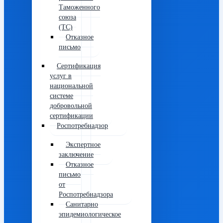
Таможенного
союза
(ТС)
Отказное
письмо
Сертификация
услуг в
национальной
системе
добровольной
сертификации
Роспотребнадзор
Экспертное
заключение
Отказное
письмо
от
Роспотребнадзора
Санитарно
эпидемиологическое