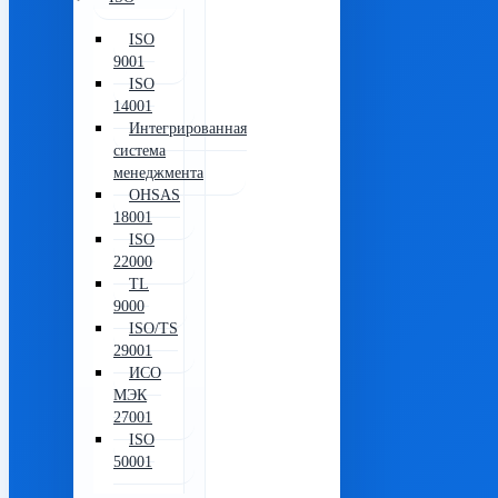
ISO
9001
ISO
14001
Интегрированная
система
менеджмента
OHSAS
18001
ISO
22000
TL
9000
ISO/TS
29001
ИСО
МЭК
27001
ISO
50001