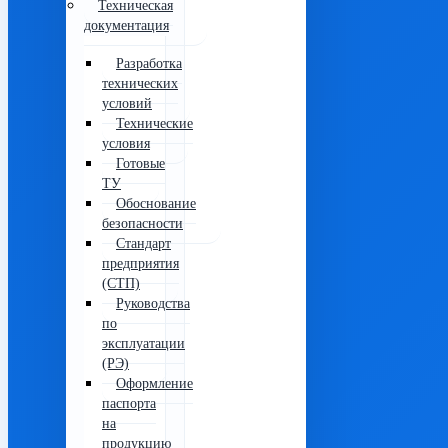
Техническая
документация
Разработка
технических
условий
Технические
условия
Готовые
ТУ
Обоснование
безопасности
Стандарт
предприятия
(СТП)
Руководства
по
эксплуатации
(РЭ)
Оформление
паспорта
на
продукцию