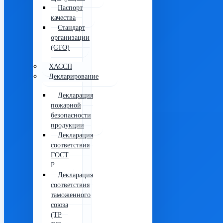
Паспорт
качества
Стандарт
организации
(СТО)
ХАССП
Декларирование
Декларация
пожарной
безопасности
продукции
Декларация
соответствия
ГОСТ
Р
Декларация
соответствия
таможенного
союза
(ТР