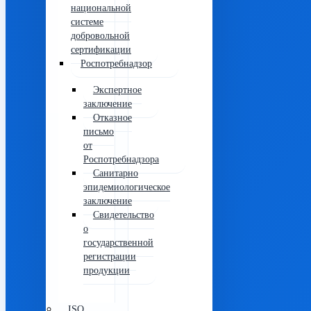
национальной
системе
добровольной
сертификации
Роспотребнадзор
Экспертное
заключение
Отказное
письмо
от
Роспотребнадзора
Санитарно
эпидемиологическое
заключение
Свидетельство
о
государственной
регистрации
продукции
ISO