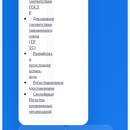
соответствия
ГОСТ
Р
Декларация
соответствия
таможенного
союза
(ТР
ТС)
Разработка
и
регистрация
штрих-
кода
Регистрационное
удостоверение
Сертификат
Регистра
проверенных
организаций