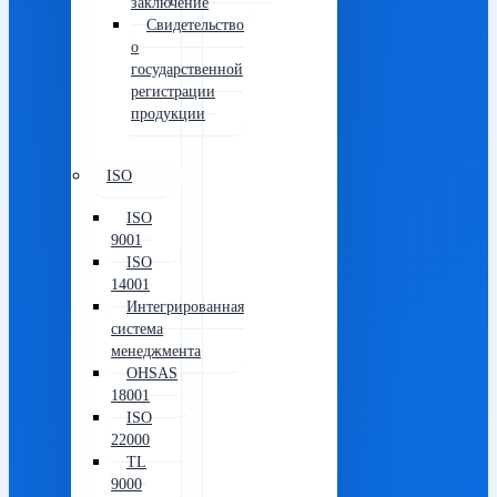
заключение
Свидетельство
о
государственной
регистрации
продукции
ISO
ISO
9001
ISO
14001
Интегрированная
система
менеджмента
OHSAS
18001
ISO
22000
TL
9000