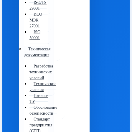
ISO/TS
29001
ИСО
МЭК
27001
ISO
50001
Техническая
документация
Разработка
технических
условий
Технические
условия
Готовые
ТУ
Обоснование
безопасности
Стандарт
предприятия
(СТП)