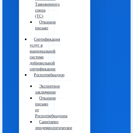
Таможенного
союза
(ТС)
Отказное
письмо
Сертификация
услуг в
национальной
системе
добровольной
сертификации
Роспотребнадзор
Экспертное
заключение
Отказное
письмо
от
Роспотребнадзора
Санитарно
эпидемиологическое