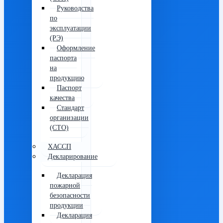
Руководства
по
эксплуатации
(РЭ)
Оформление
паспорта
на
продукцию
Паспорт
качества
Стандарт
организации
(СТО)
ХАССП
Декларирование
Декларация
пожарной
безопасности
продукции
Декларация