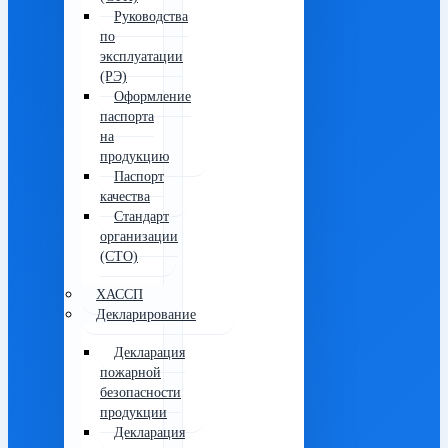
Руководства
по
эксплуатации
(РЭ)
Оформление
паспорта
на
продукцию
Паспорт
качества
Стандарт
организации
(СТО)
ХАССП
Декларирование
Декларация
пожарной
безопасности
продукции
Декларация