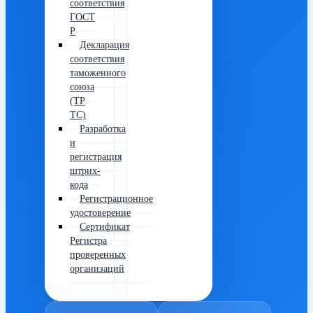
соответствия
ГОСТ
Р
Декларация
соответствия
таможенного
союза
(ТР
ТС)
Разработка
и
регистрация
штрих-
кода
Регистрационное
удостоверение
Сертификат
Регистра
проверенных
организаций