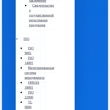
заключение
Свидетельство
о
государственной
регистрации
продукции
ISO
ISO
9001
ISO
14001
Интегрированная
система
менеджмента
OHSAS
18001
ISO
22000
TL
9000