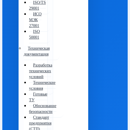
ISO/TS
29001
ИСО
МЭК
27001
ISO
50001
Техническая
документация
Разработка
технических
условий
Технические
условия
Готовые
ТУ
Обоснование
безопасности
Стандарт
предприятия
(СТП)