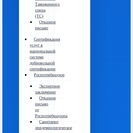
Таможенного
союза
(ТС)
Отказное
письмо
Сертификация
услуг в
национальной
системе
добровольной
сертификации
Роспотребнадзор
Экспертное
заключение
Отказное
письмо
от
Роспотребнадзора
Санитарно
эпидемиологическое