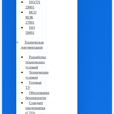
ISO/TS
29001
ИСО
МЭК
27001
ISO
50001
Техническая
документация
Разработка
технических
условий
Технические
условия
Готовые
ТУ
Обоснование
безопасности
Стандарт
предприятия
(СТП)