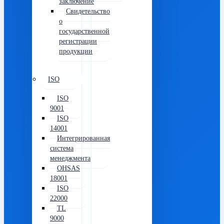
заключение
Свидетельство
о
государственной
регистрации
продукции
ISO
ISO
9001
ISO
14001
Интегрированная
система
менеджмента
OHSAS
18001
ISO
22000
TL
9000