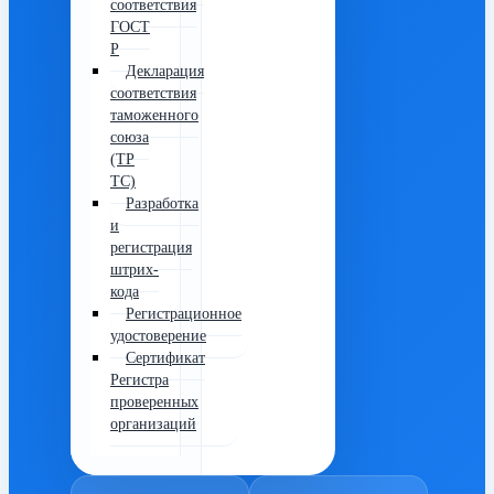
соответствия
ГОСТ
Р
Декларация
соответствия
таможенного
союза
(ТР
ТС)
Разработка
и
регистрация
штрих-
кода
Регистрационное
удостоверение
Сертификат
Регистра
проверенных
организаций