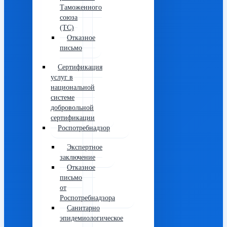
Таможенного
союза
(ТС)
Отказное
письмо
Сертификация
услуг в
национальной
системе
добровольной
сертификации
Роспотребнадзор
Экспертное
заключение
Отказное
письмо
от
Роспотребнадзора
Санитарно
эпидемиологическое