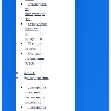
Руководства
по
эксплуатации
(РЭ)
Оформление
паспорта
на
продукцию
Паспорт
качества
Стандарт
организации
(СТО)
ХАССП
Декларирование
Декларация
пожарной
безопасности
продукции
Декларация