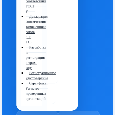
соответствия
ГОСТ
Р
Декларация
соответствия
таможенного
союза
(ТР
ТС)
Разработка
и
регистрация
штрих-
кода
Регистрационное
удостоверение
Сертификат
Регистра
проверенных
организаций