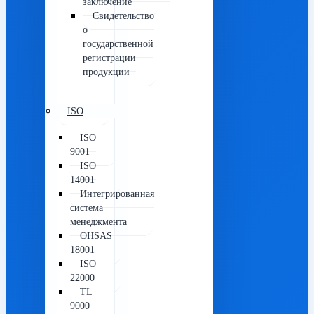
заключение
Свидетельство
о
государственной
регистрации
продукции
ISO
ISO
9001
ISO
14001
Интегрированная
система
менеджмента
OHSAS
18001
ISO
22000
TL
9000