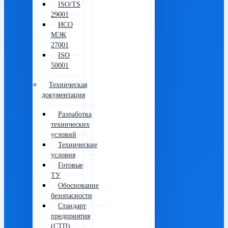
ISO/TS
29001
ИСО
МЭК
27001
ISO
50001
Техническая
документация
Разработка
технических
условий
Технические
условия
Готовые
ТУ
Обоснование
безопасности
Стандарт
предприятия
(СТП)