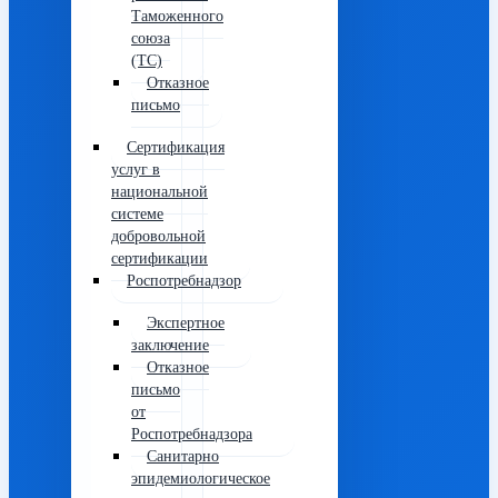
Таможенного
союза
(ТС)
Отказное
письмо
Сертификация
услуг в
национальной
системе
добровольной
сертификации
Роспотребнадзор
Экспертное
заключение
Отказное
письмо
от
Роспотребнадзора
Санитарно
эпидемиологическое