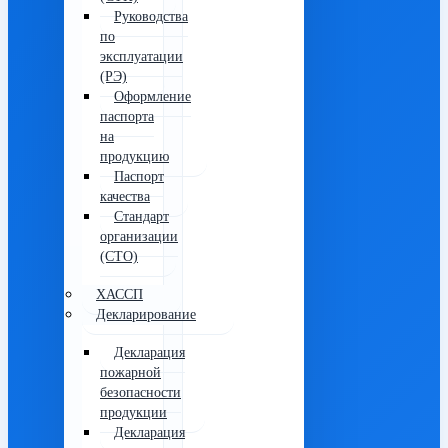
Руководства
по
эксплуатации
(РЭ)
Оформление
паспорта
на
продукцию
Паспорт
качества
Стандарт
организации
(СТО)
ХАССП
Декларирование
Декларация
пожарной
безопасности
продукции
Декларация